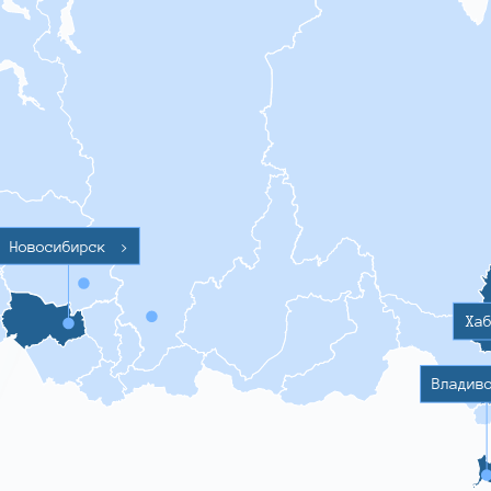
Новосибирск
>
Ха
Владив