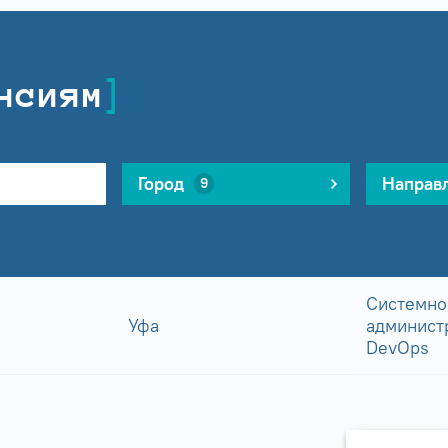
нсиям
Город
Направ
9
Системно
Уфа
админист
DevOps