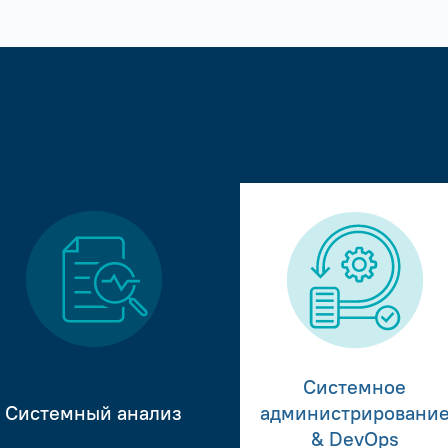
Системное
Системный анализ
администрировани
& DevOps