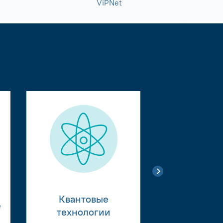
ViPNet
Квантовые
е
Тестиро
технологии