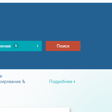
ление
Поиск
5
е
рирование &
Подробнее