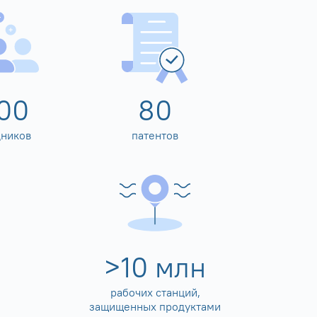
00
80
дников
патентов
>
10
млн
рабочих станций,
защищенных продуктами