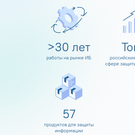
>
30
лет
Т
работы на рынке ИБ
российских
сфере защит
60
продуктов для защиты
информации