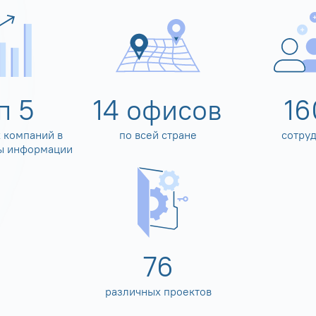
оп
5
14
офисов
16
 компаний в
по всей стране
сотру
ы информации
80
различных проектов