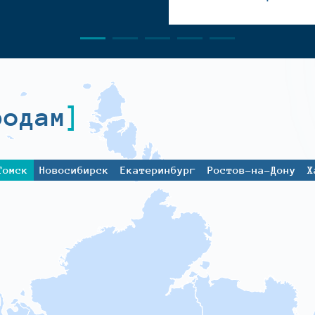
родам
Томск
Новосибирск
Екатеринбург
Ростов-на-Дону
Х