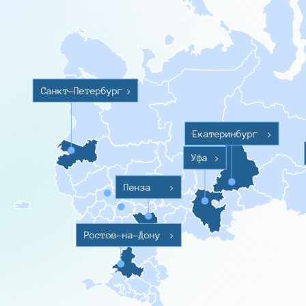
Санкт-Петербург
>
Екатеринбург
>
Уфа
>
Пенза
>
Ростов-на-Дону
>