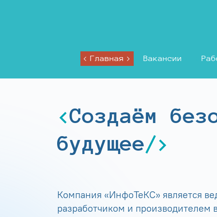
Главная
Вакансии
Раб
Создаём без
будущее
Компания «ИнфоТеКС» является в
разработчиком и производителем в