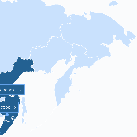
баровск
>
осток
>