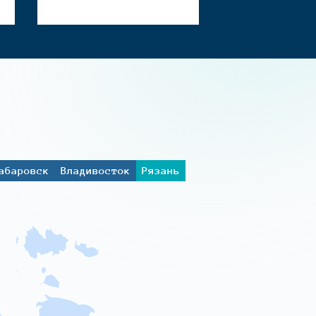
абаровск
Владивосток
Рязань