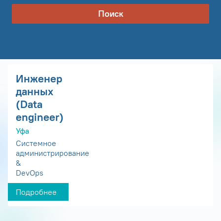
Поиск
Инженер
данных
(Data
engineer)
Уфа
Системное
администрирование
&
DevOps
Подробнее