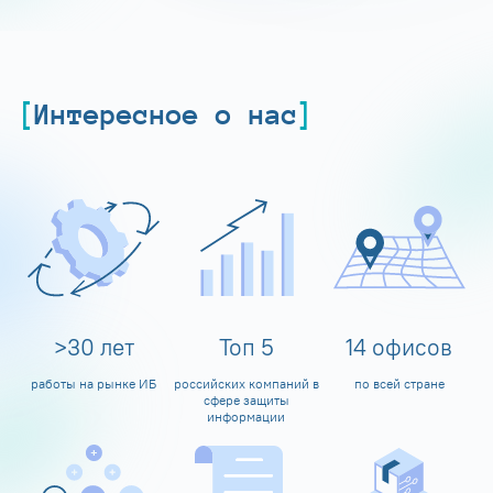
Интересное о нас
>
30
лет
Топ
5
14
офисов
работы на рынке ИБ
российских компаний в
по всей стране
сфере защиты
информации