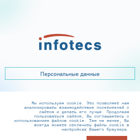
Персональные данные
Мы используем cookie. Это позволяет нам
+7 (495) 737-6192, 8-800-250-0-260
анализировать взаимодействие посетителей с
practice@infotecs.ru
,
hr@infotecs.ru
сайтом и делать его лучше. Продолжая
пользоваться сайтом, Вы соглашаетесь с
127273, г. Москва, Отрадная ул., 2Б строение 1
использованием файлов cookie. Тем не менее, Вы
всегда можете отключить файлы cookie в
настройках Вашего браузера.
© ИнфоТеКС 2020-2026