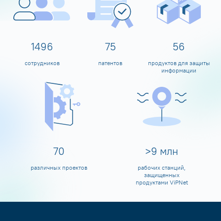
1600
80
60
сотрудников
патентов
продуктов для защиты
информации
80
>
10
млн
различных проектов
рабочих станций,
защищенных
продуктами ViPNet