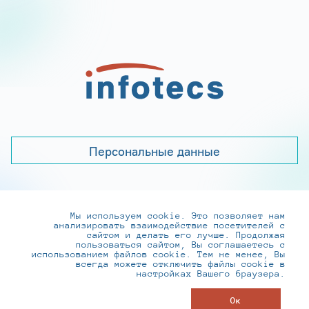
Персональные данные
Мы используем cookie. Это позволяет нам
+7 (495) 737-6192, 8-800-250-0-260
анализировать взаимодействие посетителей с
practice@infotecs.ru
,
hr@infotecs.ru
сайтом и делать его лучше. Продолжая
пользоваться сайтом, Вы соглашаетесь с
127273, г. Москва, Отрадная ул., 2Б строение 1
использованием файлов cookie. Тем не менее, Вы
всегда можете отключить файлы cookie в
настройках Вашего браузера.
© ИнфоТеКС 2020-2026
Ок