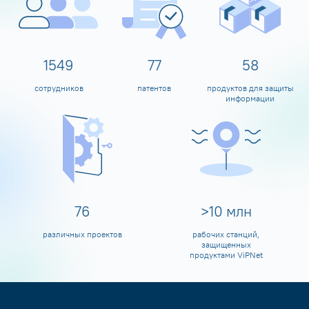
1600
80
60
сотрудников
патентов
продуктов для защиты
информации
80
>
10
млн
различных проектов
рабочих станций,
защищенных
продуктами ViPNet