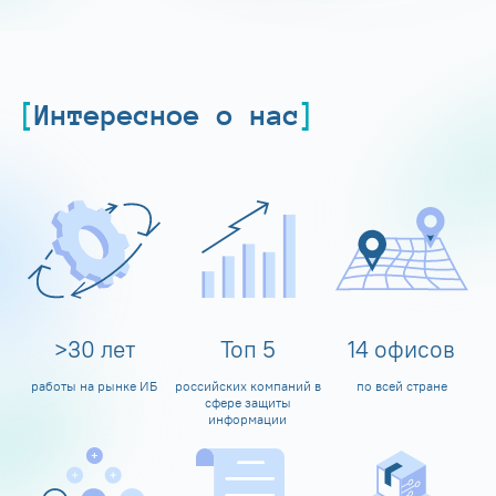
Интересное о нас
>
30
лет
Топ
5
14
офисов
работы на рынке ИБ
российских компаний в
по всей стране
сфере защиты
информации