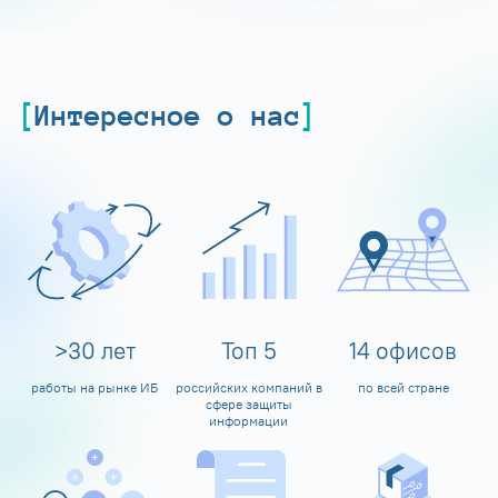
Интересное о нас
>
30
лет
Топ
5
14
офисов
работы на рынке ИБ
российских компаний в
по всей стране
сфере защиты
информации