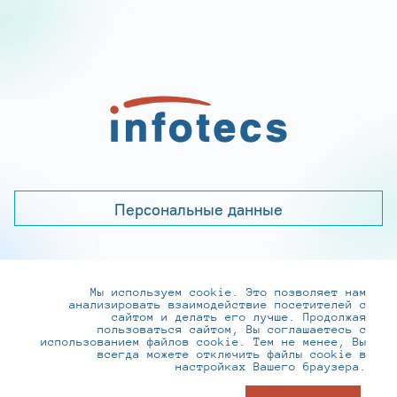
Персональные данные
Мы используем cookie. Это позволяет нам
+7 (495) 737-6192, 8-800-250-0-260
анализировать взаимодействие посетителей с
practice@infotecs.ru
,
hr@infotecs.ru
сайтом и делать его лучше. Продолжая
пользоваться сайтом, Вы соглашаетесь с
127273, г. Москва, Отрадная ул., 2Б строение 1
использованием файлов cookie. Тем не менее, Вы
всегда можете отключить файлы cookie в
настройках Вашего браузера.
© ИнфоТеКС 2020-2026