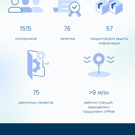
1600
80
60
сотрудников
патентов
продуктов для защиты
информации
80
>
10
млн
различных проектов
рабочих станций,
защищенных
продуктами ViPNet