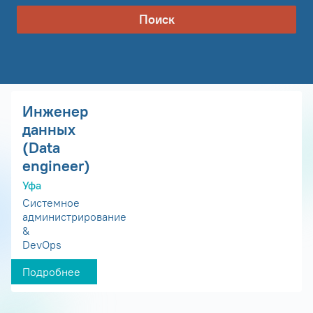
Поиск
Инженер
данных
(Data
engineer)
Уфа
Системное
администрирование
&
DevOps
Подробнее