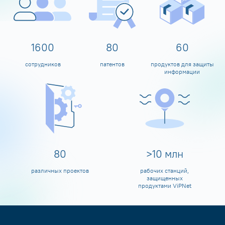
1600
80
60
сотрудников
патентов
продуктов для защиты
информации
80
>
10
млн
различных проектов
рабочих станций,
защищенных
продуктами ViPNet