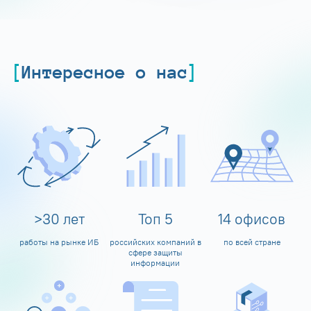
Интересное о нас
>
30
лет
Топ
5
14
офисов
работы на рынке ИБ
российских компаний в
по всей стране
сфере защиты
информации