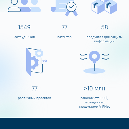
1600
80
60
сотрудников
патентов
продуктов для защиты
информации
80
>
10
млн
различных проектов
рабочих станций,
защищенных
продуктами ViPNet