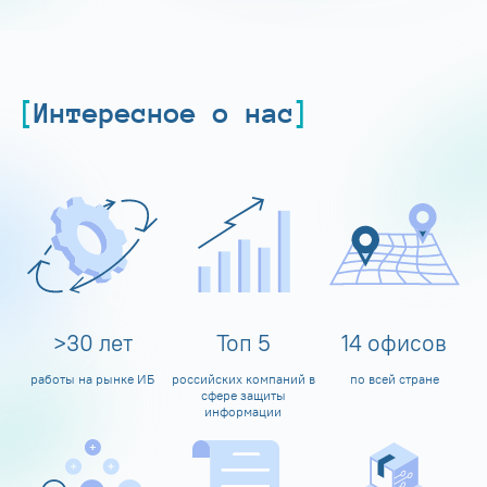
Интересное о нас
>
30
лет
Топ
5
14
офисов
работы на рынке ИБ
российских компаний в
по всей стране
сфере защиты
информации