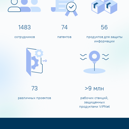
1598
80
60
сотрудников
патентов
продуктов для защиты
информации
80
>
10
млн
различных проектов
рабочих станций,
защищенных
продуктами ViPNet