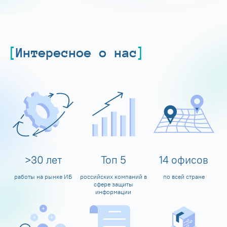
Интересное о нас
>
30
лет
Топ
5
14
офисов
работы на рынке ИБ
российских компаний в
по всей стране
сфере защиты
информации