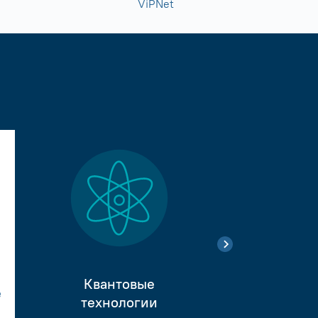
ViPNet
Квантовые
е
Тестиро
технологии