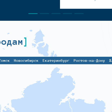
родам
Томск
Новосибирск
Екатеринбург
Ростов-на-Дону
Х