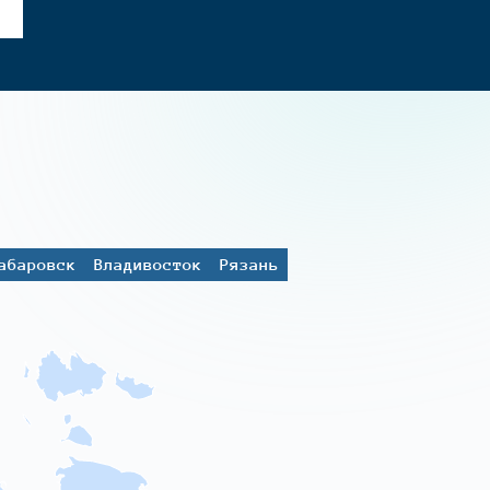
абаровск
Владивосток
Рязань