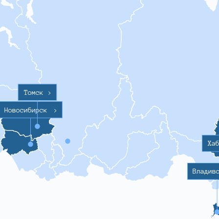
Томск
>
Новосибирск
>
Ха
Владив