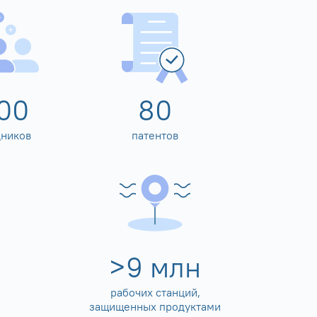
00
80
дников
патентов
>
10
млн
рабочих станций,
защищенных продуктами