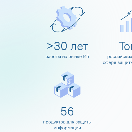
>
30
лет
Т
работы на рынке ИБ
российских
сфере защит
60
продуктов для защиты
информации