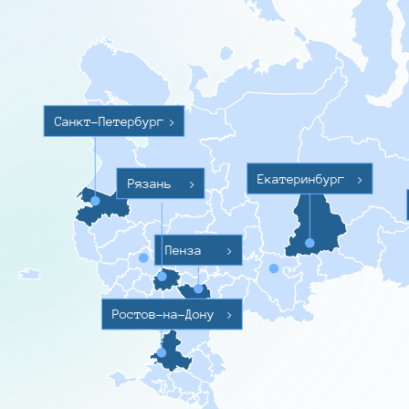
Санкт-Петербург
>
Екатеринбург
>
Рязань
>
Пенза
>
Ростов-на-Дону
>