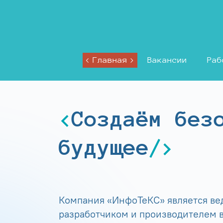
Главная
Вакансии
Раб
Создаём без
будущее
Компания «ИнфоТеКС» является в
разработчиком и производителем в