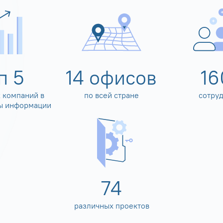
оп
5
14
офисов
16
 компаний в
по всей стране
сотру
ы информации
80
различных проектов