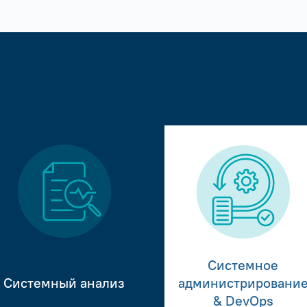
Системное
Системный анализ
администрировани
& DevOps