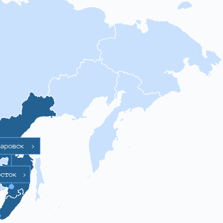
баровск
>
осток
>