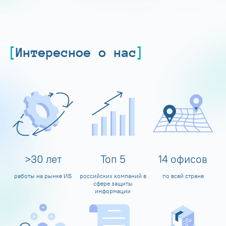
Интересное о нас
>
30
лет
Топ
5
14
офисов
работы на рынке ИБ
российских компаний в
по всей стране
сфере защиты
информации