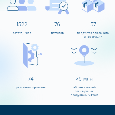
1600
80
60
сотрудников
патентов
продуктов для защиты
информации
80
>
10
млн
различных проектов
рабочих станций,
защищенных
продуктами ViPNet