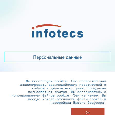
Персональные данные
Мы используем cookie. Это позволяет нам
+7 (495) 737-6192, 8-800-250-0-260
анализировать взаимодействие посетителей с
practice@infotecs.ru
,
hr@infotecs.ru
сайтом и делать его лучше. Продолжая
пользоваться сайтом, Вы соглашаетесь с
127273, г. Москва, Отрадная ул., 2Б строение 1
использованием файлов cookie. Тем не менее, Вы
всегда можете отключить файлы cookie в
настройках Вашего браузера.
© ИнфоТеКС 2020-2026
Ок