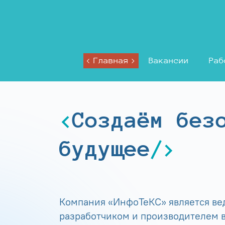
Главная
Вакансии
Раб
Создаём без
будущее
Компания «ИнфоТеКС» является в
разработчиком и производителем в