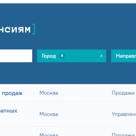
нсиям
Город
Направ
9
 продаж
Москва
Продажи
ратных
Москва
Управлен
Москва
Продажи