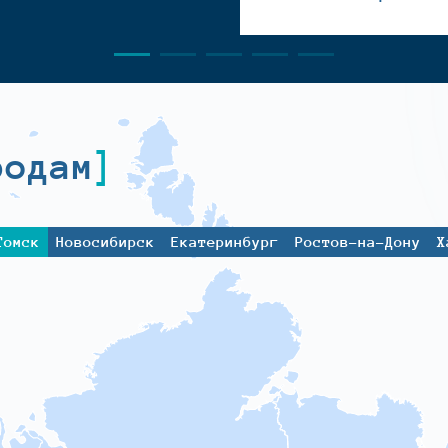
родам
Томск
Новосибирск
Екатеринбург
Ростов-на-Дону
Х