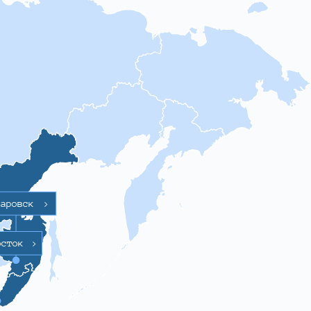
баровск
>
осток
>