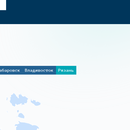
абаровск
Владивосток
Рязань