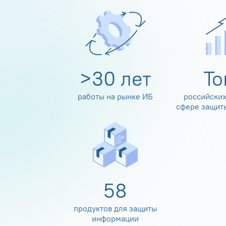
>
30
лет
Т
работы на рынке ИБ
российских
сфере защит
60
продуктов для защиты
информации