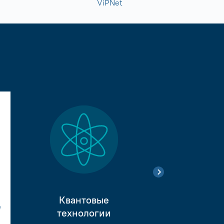
ViPNet
Квантовые
е
Тестиро
технологии