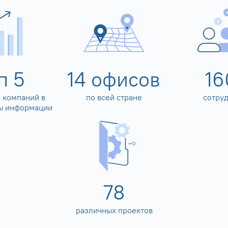
оп
5
14
офисов
16
 компаний в
по всей стране
сотру
ы информации
80
различных проектов