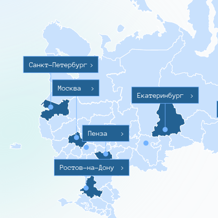
Санкт-Петербург
>
Москва
>
Екатеринбург
>
Пенза
>
Ростов-на-Дону
>