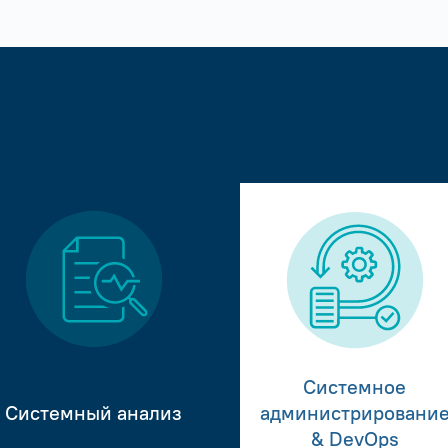
Системное
Системный анализ
администрировани
& DevOps