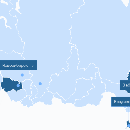
Новосибирск
>
Ха
Владив