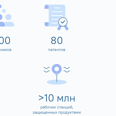
00
80
дников
патентов
>
10
млн
рабочих станций,
защищенных продуктами