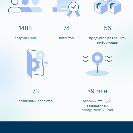
1600
80
60
сотрудников
патентов
продуктов для защиты
информации
80
>
10
млн
различных проектов
рабочих станций,
защищенных
продуктами ViPNet