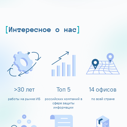
Интересное о нас
>
30
лет
Топ
5
14
офисов
работы на рынке ИБ
российских компаний в
по всей стране
сфере защиты
информации