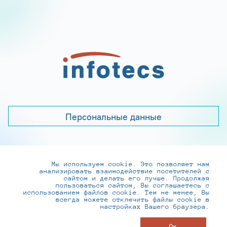
Персональные данные
Мы используем cookie. Это позволяет нам
+7 (495) 737-6192, 8-800-250-0-260
анализировать взаимодействие посетителей с
practice@infotecs.ru
,
hr@infotecs.ru
сайтом и делать его лучше. Продолжая
пользоваться сайтом, Вы соглашаетесь с
127273, г. Москва, Отрадная ул., 2Б строение 1
использованием файлов cookie. Тем не менее, Вы
всегда можете отключить файлы cookie в
настройках Вашего браузера.
© ИнфоТеКС 2020-2026
Ок