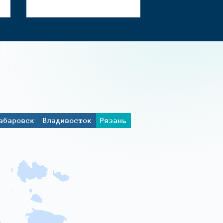
абаровск
Владивосток
Рязань