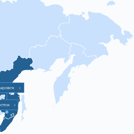
баровск
>
осток
>