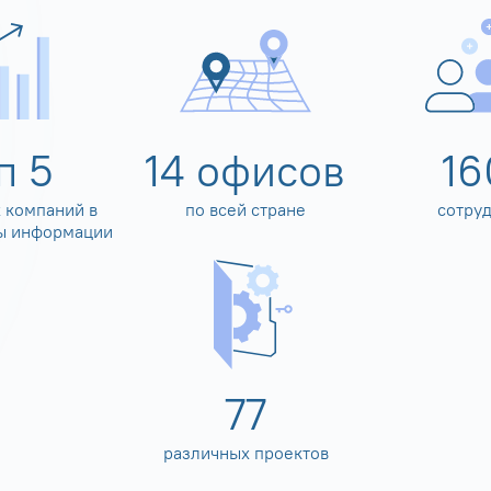
оп
5
14
офисов
16
 компаний в
по всей стране
сотру
ы информации
80
различных проектов