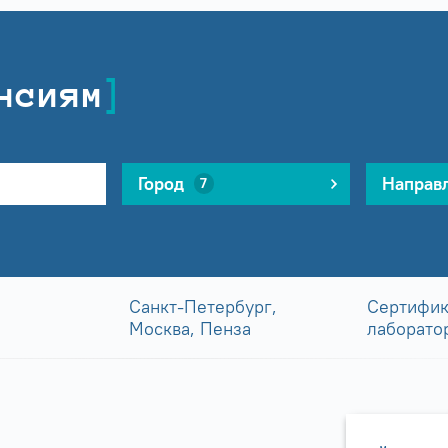
нсиям
Город
Направ
7
Санкт-Петербург,
Сертифик
Москва, Пенза
лаборато