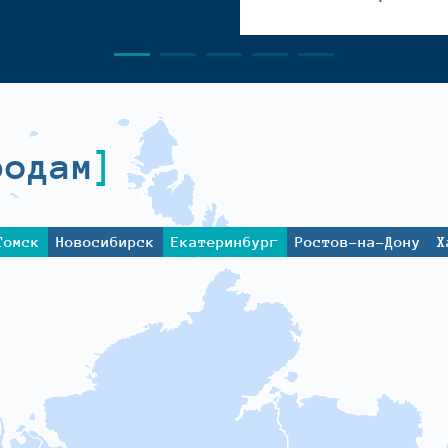
родам
Томск
Новосибирск
Екатеринбург
Ростов-на-Дону
Х