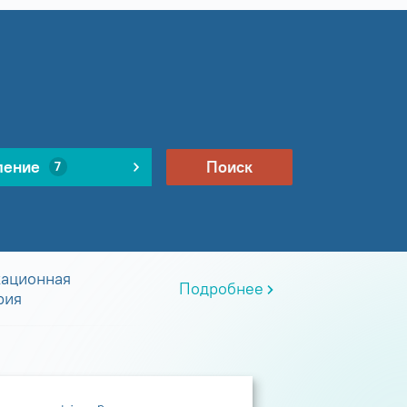
ление
Поиск
7
ационная
Подробнее
рия