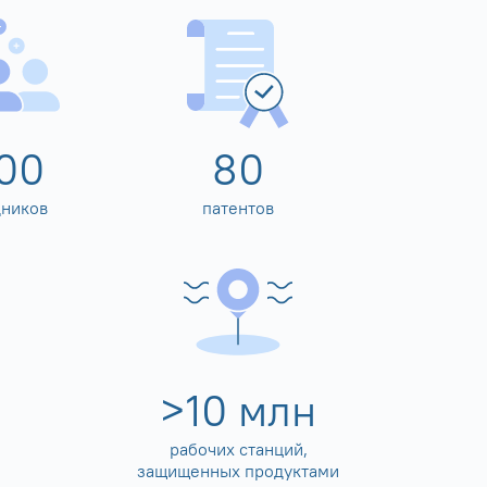
00
80
дников
патентов
>
10
млн
рабочих станций,
защищенных продуктами