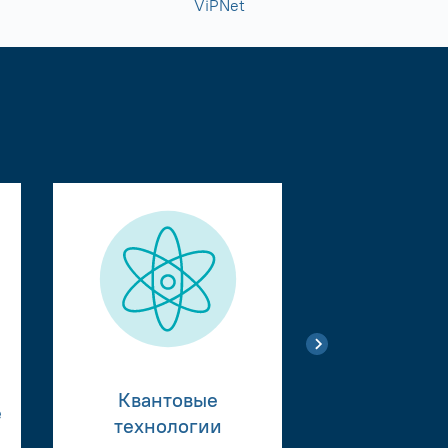
ViPNet
Квантовые
е
Тестиро
технологии