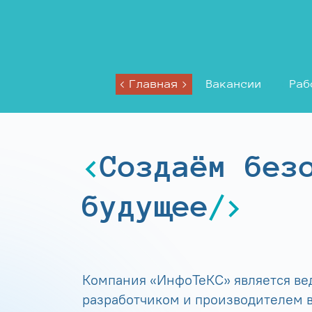
Главная
Вакансии
Раб
Создаём без
будущее
Компания «ИнфоТеКС» является в
разработчиком и производителем в