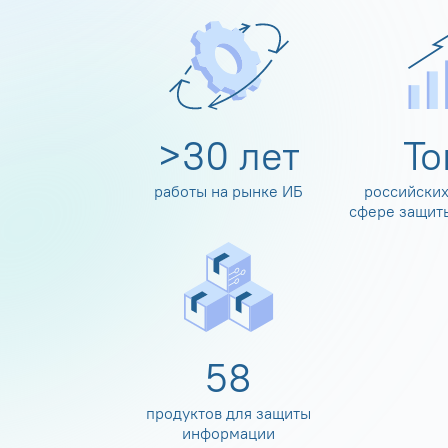
>
30
лет
Т
работы на рынке ИБ
российских
сфере защит
60
продуктов для защиты
информации