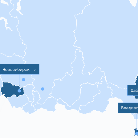
Новосибирск
>
Ха
Владив