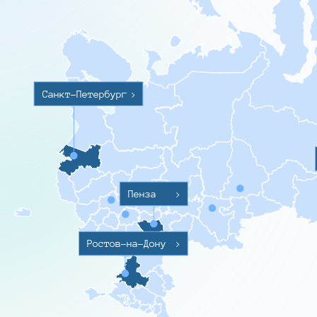
Санкт-Петербург
>
Пенза
>
Ростов-на-Дону
>