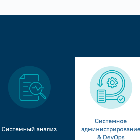
Системное
Системный анализ
администрировани
& DevOps