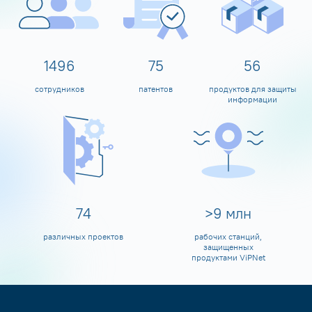
1599
80
60
сотрудников
патентов
продуктов для защиты
информации
80
>
10
млн
различных проектов
рабочих станций,
защищенных
продуктами ViPNet