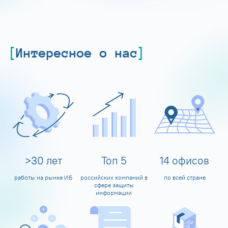
Интересное о нас
>
30
лет
Топ
5
14
офисов
работы на рынке ИБ
российских компаний в
по всей стране
сфере защиты
информации