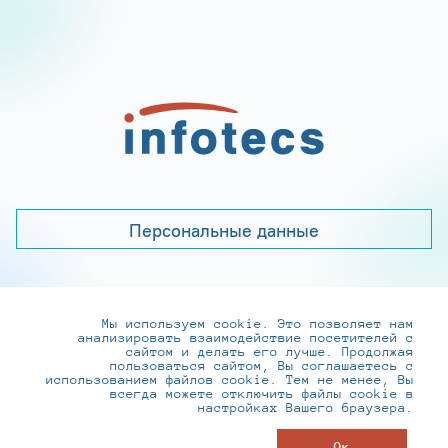
Персональные данные
Мы используем cookie. Это позволяет нам
+7 (495) 737-6192, 8-800-250-0-260
анализировать взаимодействие посетителей с
practice@infotecs.ru
,
hr@infotecs.ru
сайтом и делать его лучше. Продолжая
пользоваться сайтом, Вы соглашаетесь с
127273, г. Москва, Отрадная ул., 2Б строение 1
использованием файлов cookie. Тем не менее, Вы
всегда можете отключить файлы cookie в
настройках Вашего браузера.
© ИнфоТеКС 2020-2026
Ок