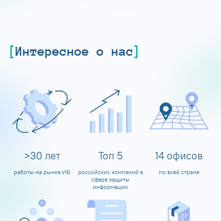
Интересное о нас
>
30
лет
Топ
5
14
офисов
работы на рынке ИБ
российских компаний в
по всей стране
сфере защиты
информации