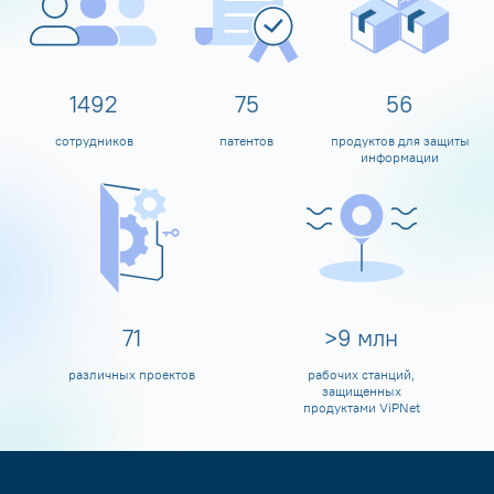
1600
80
60
сотрудников
патентов
продуктов для защиты
информации
80
>
10
млн
различных проектов
рабочих станций,
защищенных
продуктами ViPNet