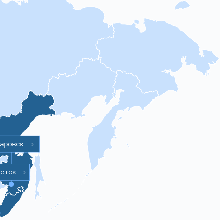
баровск
>
осток
>