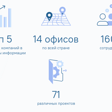
оп
5
14
офисов
16
 компаний в
по всей стране
сотру
ы информации
80
различных проектов