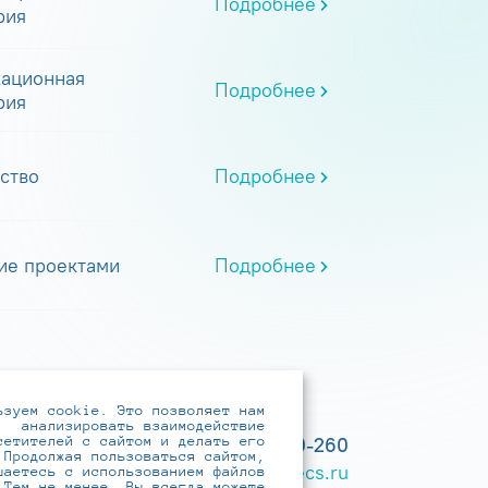
Подробнее
рия
ационная
Подробнее
рия
ство
Подробнее
ие проектами
Подробнее
ьзуем cookie. Это позволяет нам
анализировать взаимодействие
сетителей с сайтом и делать его
+7 (495) 737-6192, 8-800-250-0-260
 Продолжая пользоваться сайтом,
practice@infotecs.ru
,
hr@infotecs.ru
шаетесь с использованием файлов
 Тем не менее, Вы всегда можете