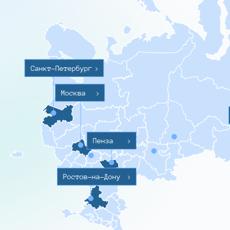
Санкт-Петербург
>
Москва
>
Пенза
>
Ростов-на-Дону
>