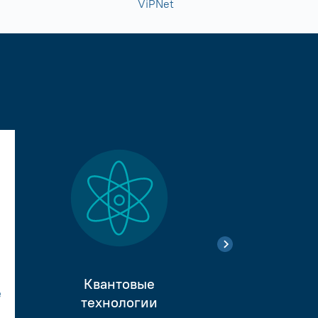
ViPNet
Квантовые
е
Тестиро
технологии