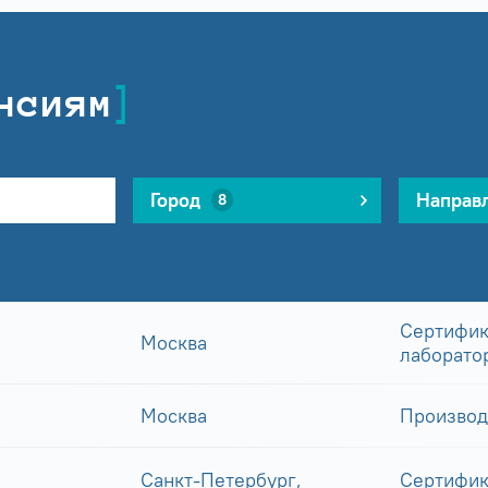
нсиям
Город
Направ
8
Сертифик
Москва
лаборато
Москва
Производ
Санкт-Петербург,
Сертифик