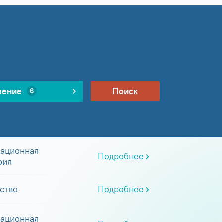
ление
Поиск
6
ационная
Подробнее
рия
ство
Подробнее
ационная