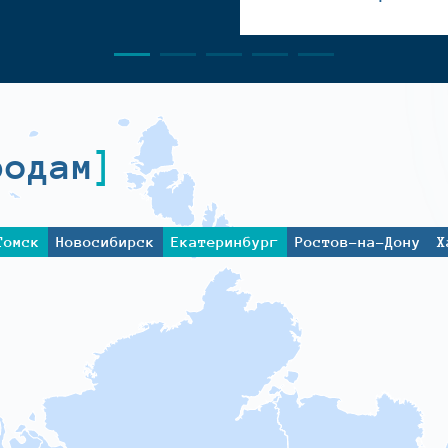
родам
Томск
Новосибирск
Екатеринбург
Ростов-на-Дону
Х