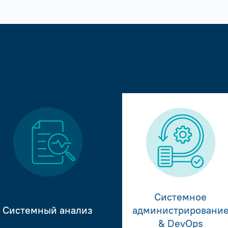
Системное
Системный анализ
администрировани
& DevOps