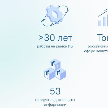
>
30
лет
Т
работы на рынке ИБ
российских
сфере защит
60
продуктов для защиты
информации