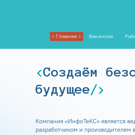
Главная
Вакансии
Раб
Создаём без
будущее
Компания «ИнфоТеКС» является в
разработчиком и производителем в