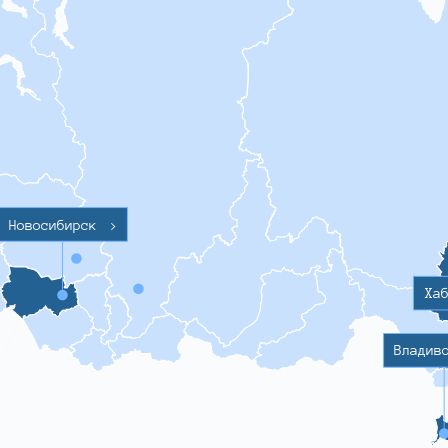
Новосибирск
>
Ха
Владив