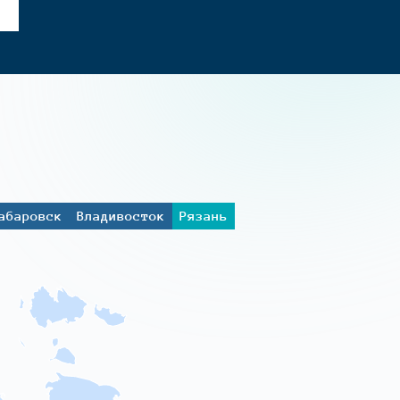
абаровск
Владивосток
Рязань