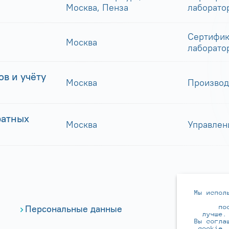
Москва, Пенза
лаборато
Сертифик
Москва
лаборато
в и учёту
Москва
Производ
ратных
Москва
Управлен
Мы испол
по
Персональные данные
лучше.
Вы согла
cookie.