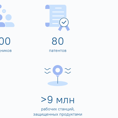
00
80
дников
патентов
>
10
млн
рабочих станций,
защищенных продуктами