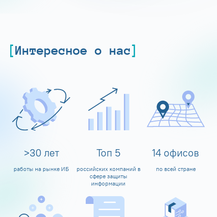
Интересное о нас
>
30
лет
Топ
5
14
офисов
работы на рынке ИБ
российских компаний в
по всей стране
сфере защиты
информации