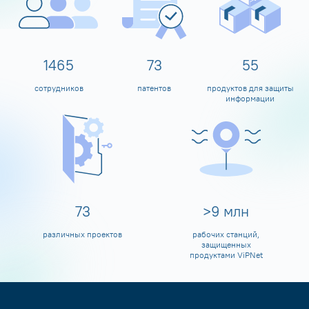
1597
80
60
сотрудников
патентов
продуктов для защиты
информации
80
>
10
млн
различных проектов
рабочих станций,
защищенных
продуктами ViPNet