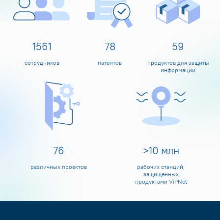
1600
80
60
сотрудников
патентов
продуктов для защиты
информации
80
>
10
млн
различных проектов
рабочих станций,
защищенных
продуктами ViPNet