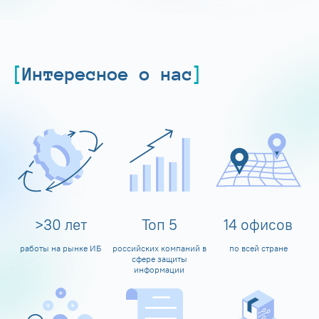
Интересное о нас
>
30
лет
Топ
5
14
офисов
работы на рынке ИБ
российских компаний в
по всей стране
сфере защиты
информации