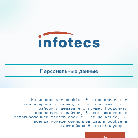
Персональные данные
Мы используем cookie. Это позволяет нам
+7 (495) 737-6192, 8-800-250-0-260
анализировать взаимодействие посетителей с
practice@infotecs.ru
,
hr@infotecs.ru
сайтом и делать его лучше. Продолжая
пользоваться сайтом, Вы соглашаетесь с
127273, г. Москва, Отрадная ул., 2Б строение 1
использованием файлов cookie. Тем не менее, Вы
всегда можете отключить файлы cookie в
настройках Вашего браузера.
© ИнфоТеКС 2020-2026
Ок