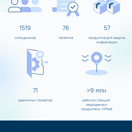
1600
80
60
сотрудников
патентов
продуктов для защиты
информации
80
>
10
млн
различных проектов
рабочих станций,
защищенных
продуктами ViPNet