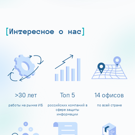
Интересное о нас
>
30
лет
Топ
5
14
офисов
работы на рынке ИБ
российских компаний в
по всей стране
сфере защиты
информации