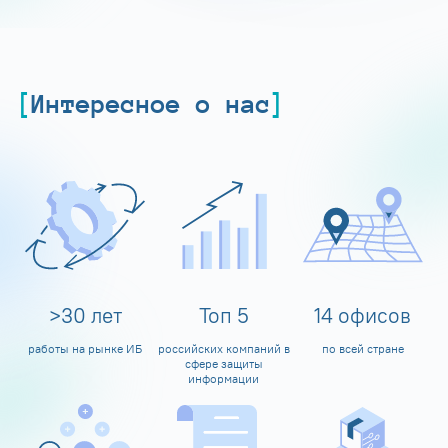
Интересное о нас
>
30
лет
Топ
5
14
офисов
работы на рынке ИБ
российских компаний в
по всей стране
сфере защиты
информации