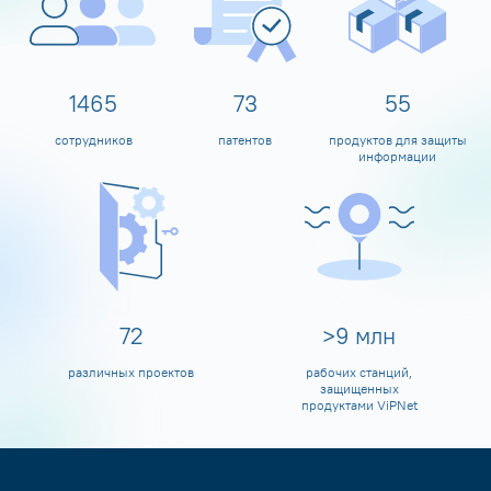
1599
80
60
сотрудников
патентов
продуктов для защиты
информации
80
>
10
млн
различных проектов
рабочих станций,
защищенных
продуктами ViPNet