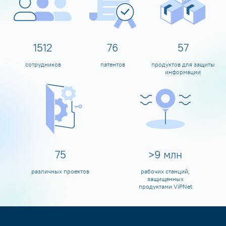
1600
80
60
сотрудников
патентов
продуктов для защиты
информации
80
>
10
млн
различных проектов
рабочих станций,
защищенных
продуктами ViPNet