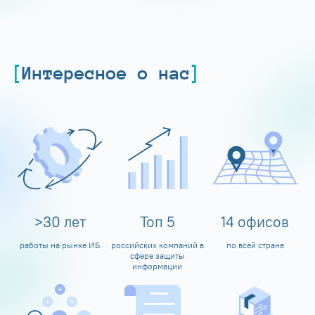
Интересное о нас
>
30
лет
Топ
5
14
офисов
работы на рынке ИБ
российских компаний в
по всей стране
сфере защиты
информации