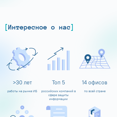
Интересное о нас
>
30
лет
Топ
5
14
офисов
работы на рынке ИБ
российских компаний в
по всей стране
сфере защиты
информации