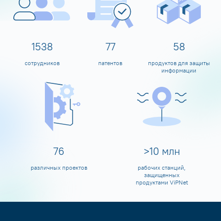
1600
80
60
сотрудников
патентов
продуктов для защиты
информации
80
>
10
млн
различных проектов
рабочих станций,
защищенных
продуктами ViPNet