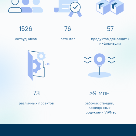
1600
80
60
сотрудников
патентов
продуктов для защиты
информации
80
>
10
млн
различных проектов
рабочих станций,
защищенных
продуктами ViPNet