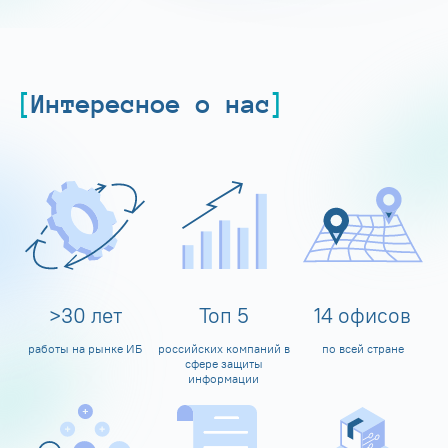
Интересное о нас
>
30
лет
Топ
5
14
офисов
работы на рынке ИБ
российских компаний в
по всей стране
сфере защиты
информации