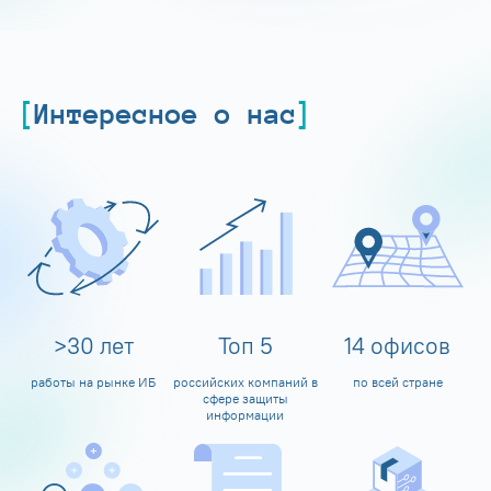
Интересное о нас
>
30
лет
Топ
5
14
офисов
работы на рынке ИБ
российских компаний в
по всей стране
сфере защиты
информации