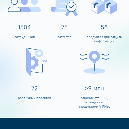
1600
80
60
сотрудников
патентов
продуктов для защиты
информации
80
>
10
млн
различных проектов
рабочих станций,
защищенных
продуктами ViPNet