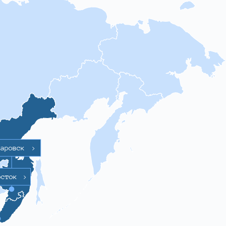
баровск
>
осток
>