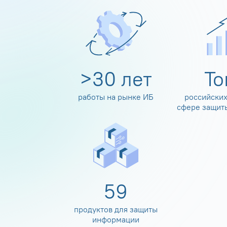
>
30
лет
Т
работы на рынке ИБ
российских
сфере защит
60
продуктов для защиты
информации