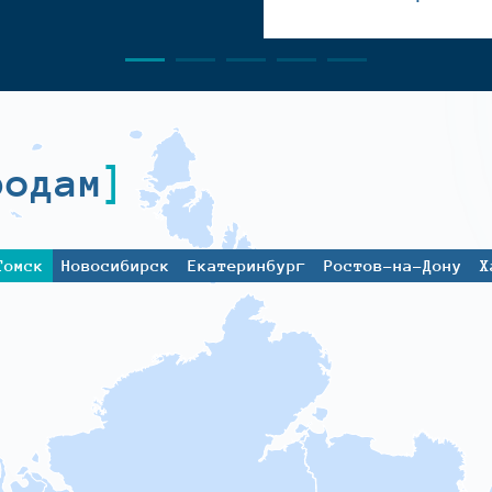
родам
Томск
Новосибирск
Екатеринбург
Ростов-на-Дону
Х