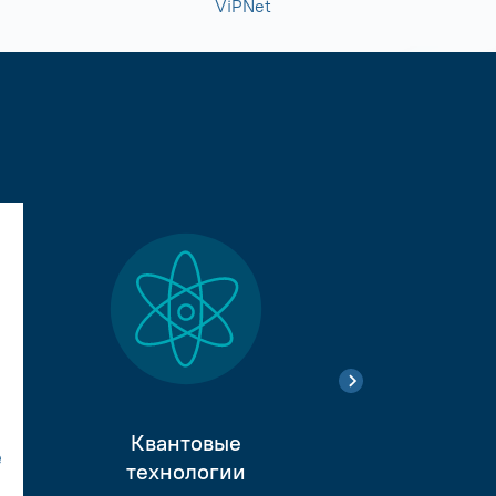
ViPNet
Квантовые
е
Тестиро
технологии