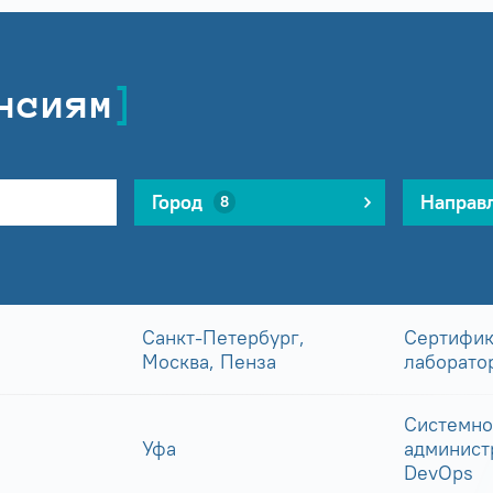
нсиям
Город
Направ
8
Санкт-Петербург,
Сертифик
Москва, Пенза
лаборато
Системно
Уфа
админист
DevOps