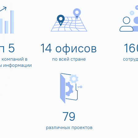
оп
5
14
офисов
16
 компаний в
по всей стране
сотру
ы информации
80
различных проектов