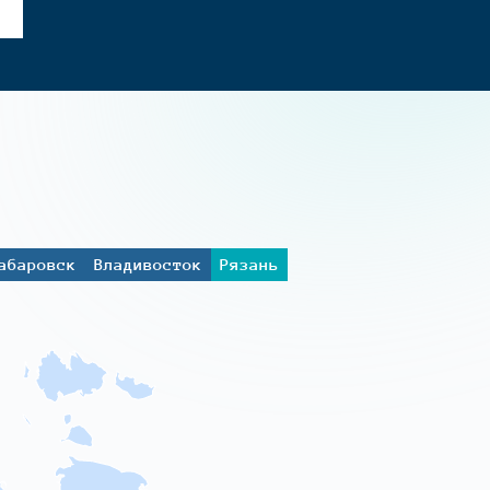
абаровск
Владивосток
Рязань