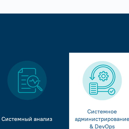
Системное
Системный анализ
администрировани
& DevOps