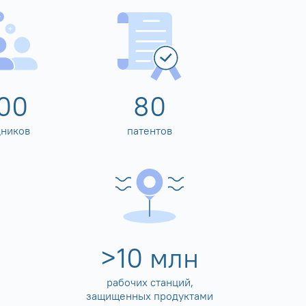
00
80
дников
патентов
>
10
млн
рабочих станций,
защищенных продуктами