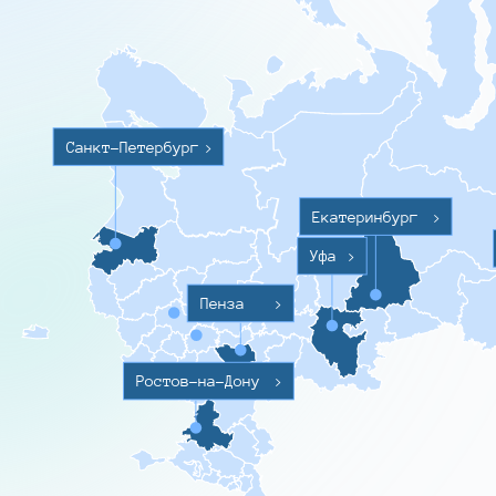
Санкт-Петербург
>
Екатеринбург
>
Уфа
>
Пенза
>
Ростов-на-Дону
>