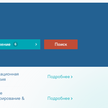
ление
Поиск
6
ационная
Подробнее
рия
е
рирование &
Подробнее