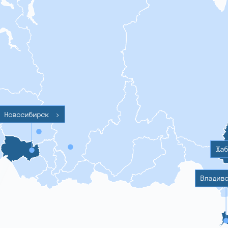
Новосибирск
>
Ха
Владив