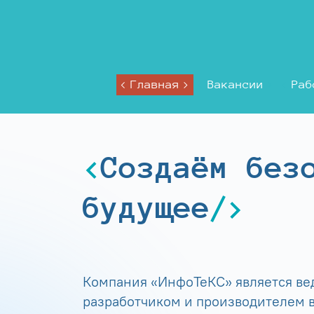
Главная
Вакансии
Раб
Создаём без
будущее
Компания «ИнфоТеКС» является в
разработчиком и производителем в