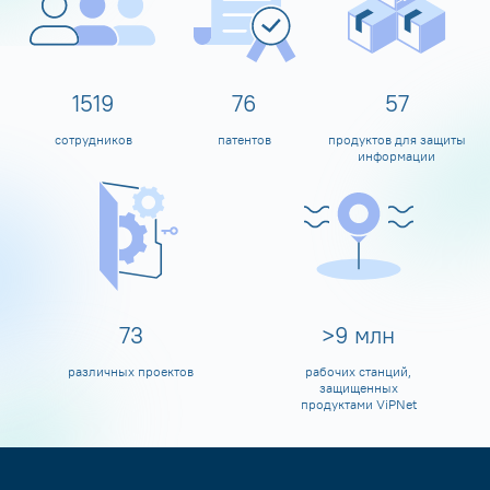
1600
80
60
сотрудников
патентов
продуктов для защиты
информации
80
>
10
млн
различных проектов
рабочих станций,
защищенных
продуктами ViPNet