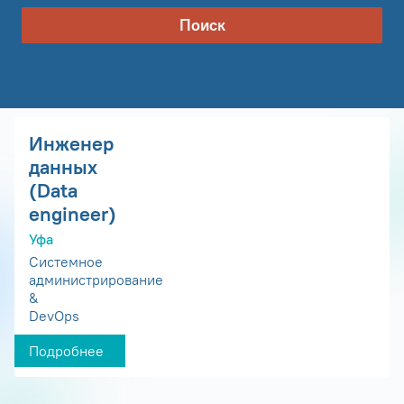
Поиск
Инженер
данных
(Data
engineer)
Уфа
Системное
администрирование
&
DevOps
Подробнее