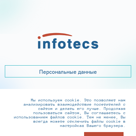
Персональные данные
Мы используем cookie. Это позволяет нам
+7 (495) 737-6192, 8-800-250-0-260
анализировать взаимодействие посетителей с
practice@infotecs.ru
,
hr@infotecs.ru
сайтом и делать его лучше. Продолжая
пользоваться сайтом, Вы соглашаетесь с
127273, г. Москва, Отрадная ул., 2Б строение 1
использованием файлов cookie. Тем не менее, Вы
всегда можете отключить файлы cookie в
настройках Вашего браузера.
© ИнфоТеКС 2020-2026