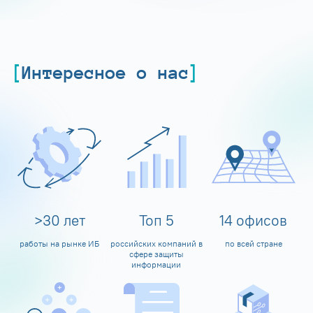
Интересное о нас
>
30
лет
Топ
5
14
офисов
работы на рынке ИБ
российских компаний в
по всей стране
сфере защиты
информации