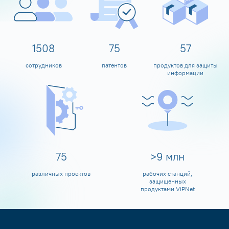
1600
80
60
сотрудников
патентов
продуктов для защиты
информации
80
>
10
млн
различных проектов
рабочих станций,
защищенных
продуктами ViPNet