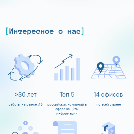
Интересное о нас
>
30
лет
Топ
5
14
офисов
работы на рынке ИБ
российских компаний в
по всей стране
сфере защиты
информации