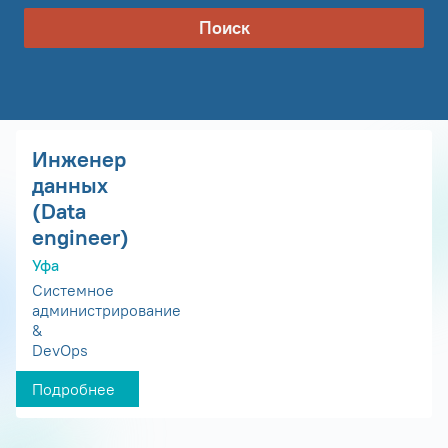
Поиск
Инженер
данных
(Data
engineer)
Уфа
Системное
администрирование
&
DevOps
Подробнее