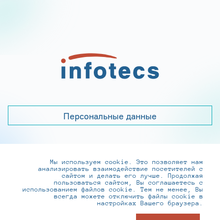
Персональные данные
Мы используем cookie. Это позволяет нам
+7 (495) 737-6192, 8-800-250-0-260
анализировать взаимодействие посетителей с
practice@infotecs.ru
,
hr@infotecs.ru
сайтом и делать его лучше. Продолжая
пользоваться сайтом, Вы соглашаетесь с
127273, г. Москва, Отрадная ул., 2Б строение 1
использованием файлов cookie. Тем не менее, Вы
всегда можете отключить файлы cookie в
настройках Вашего браузера.
© ИнфоТеКС 2020-2026