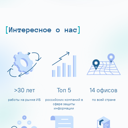
Интересное о нас
>
30
лет
Топ
5
14
офисов
работы на рынке ИБ
российских компаний в
по всей стране
сфере защиты
информации