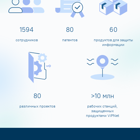
1600
80
60
сотрудников
патентов
продуктов для защиты
информации
80
>
10
млн
различных проектов
рабочих станций,
защищенных
продуктами ViPNet