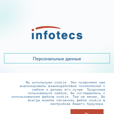
Персональные данные
Мы используем cookie. Это позволяет нам
+7 (495) 737-6192, 8-800-250-0-260
анализировать взаимодействие посетителей с
practice@infotecs.ru
,
hr@infotecs.ru
сайтом и делать его лучше. Продолжая
пользоваться сайтом, Вы соглашаетесь с
127273, г. Москва, Отрадная ул., 2Б строение 1
использованием файлов cookie. Тем не менее, Вы
всегда можете отключить файлы cookie в
настройках Вашего браузера.
© ИнфоТеКС 2020-2026
Ок