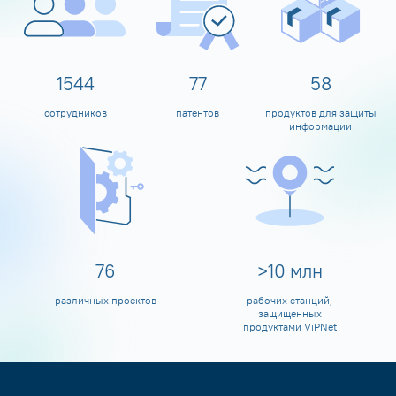
1600
80
60
сотрудников
патентов
продуктов для защиты
информации
80
>
10
млн
различных проектов
рабочих станций,
защищенных
продуктами ViPNet