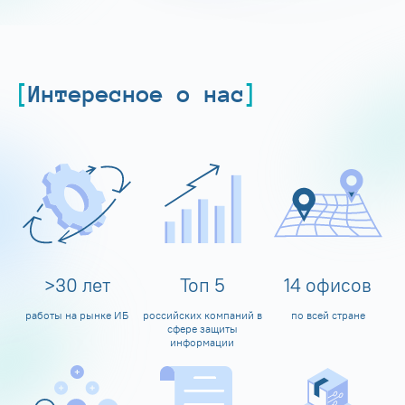
Интересное о нас
>
30
лет
Топ
5
14
офисов
работы на рынке ИБ
российских компаний в
по всей стране
сфере защиты
информации