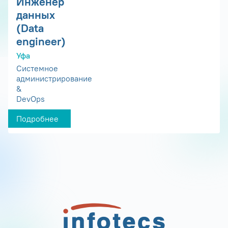
Инженер
данных
(Data
engineer)
Уфа
Системное
администрирование
&
DevOps
Подробнее