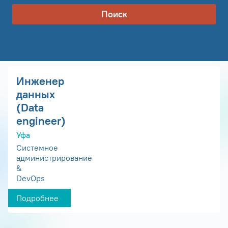
Поиск
Инженер
данных
(Data
engineer)
Уфа
Системное
администрирование
&
DevOps
Подробнее