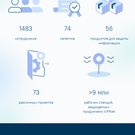
1599
80
60
сотрудников
патентов
продуктов для защиты
информации
80
>
10
млн
различных проектов
рабочих станций,
защищенных
продуктами ViPNet