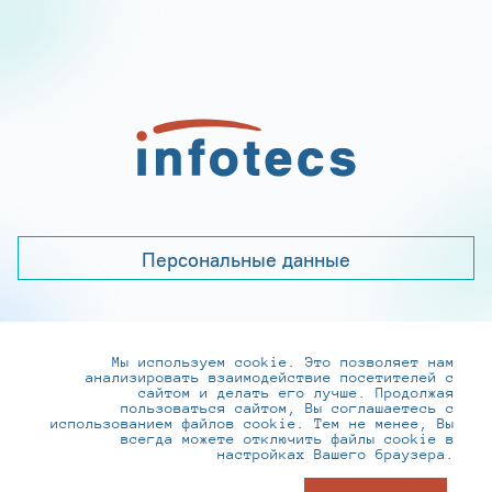
Персональные данные
Мы используем cookie. Это позволяет нам
+7 (495) 737-6192, 8-800-250-0-260
анализировать взаимодействие посетителей с
practice@infotecs.ru
,
hr@infotecs.ru
сайтом и делать его лучше. Продолжая
пользоваться сайтом, Вы соглашаетесь с
127273, г. Москва, Отрадная ул., 2Б строение 1
использованием файлов cookie. Тем не менее, Вы
всегда можете отключить файлы cookie в
настройках Вашего браузера.
© ИнфоТеКС 2020-2026