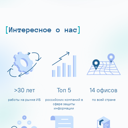
Интересное о нас
>
30
лет
Топ
5
14
офисов
работы на рынке ИБ
российских компаний в
по всей стране
сфере защиты
информации