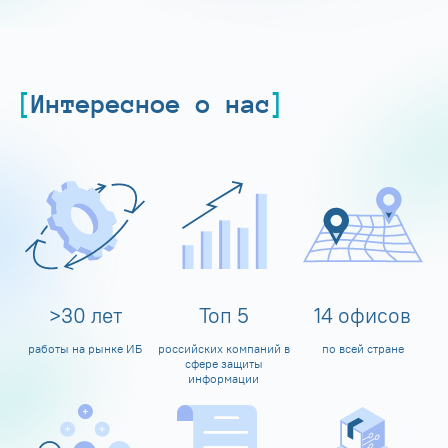
Интересное о нас
>
30
лет
Топ
5
14
офисов
работы на рынке ИБ
российских компаний в
по всей стране
сфере защиты
информации