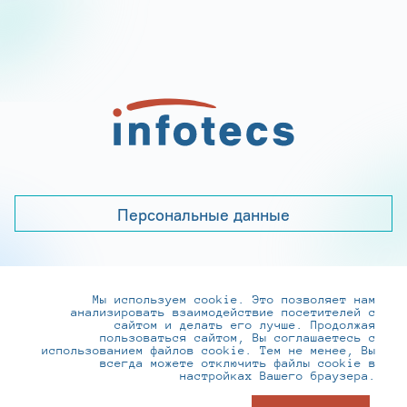
Персональные данные
Мы используем cookie. Это позволяет нам
+7 (495) 737-6192, 8-800-250-0-260
анализировать взаимодействие посетителей с
practice@infotecs.ru
,
hr@infotecs.ru
сайтом и делать его лучше. Продолжая
пользоваться сайтом, Вы соглашаетесь с
127273, г. Москва, Отрадная ул., 2Б строение 1
использованием файлов cookie. Тем не менее, Вы
всегда можете отключить файлы cookie в
настройках Вашего браузера.
© ИнфоТеКС 2020-2026