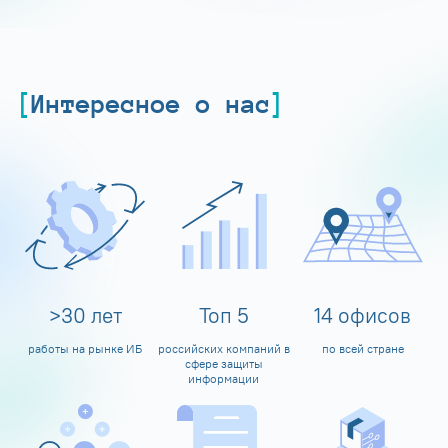
Интересное о нас
>
30
лет
Топ
5
14
офисов
работы на рынке ИБ
российских компаний в
по всей стране
сфере защиты
информации