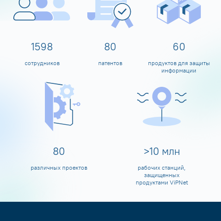
1600
80
60
сотрудников
патентов
продуктов для защиты
информации
80
>
10
млн
различных проектов
рабочих станций,
защищенных
продуктами ViPNet