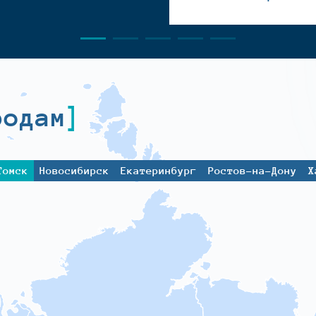
родам
Томск
Новосибирск
Екатеринбург
Ростов-на-Дону
Х