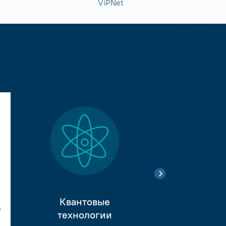
ViPNet
Квантовые
е
Тестиро
технологии