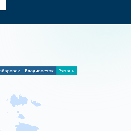
абаровск
Владивосток
Рязань