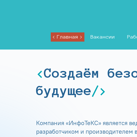
Главная
Вакансии
Раб
Создаём без
будущее
Компания «ИнфоТеКС» является в
разработчиком и производителем в