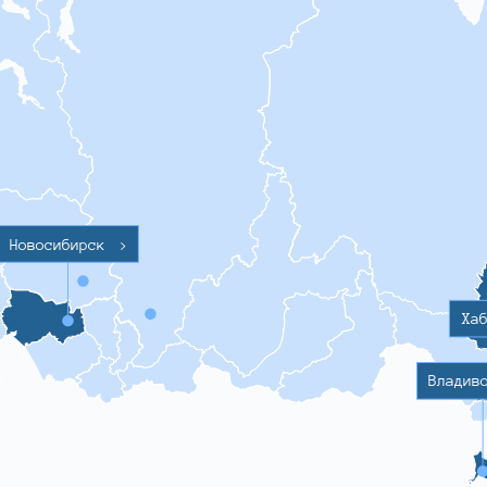
Новосибирск
>
Ха
Владив