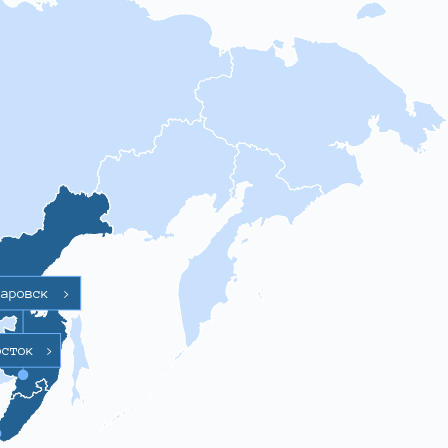
баровск
>
осток
>