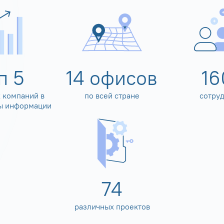
оп
5
14
офисов
16
 компаний в
по всей стране
сотру
ы информации
80
различных проектов