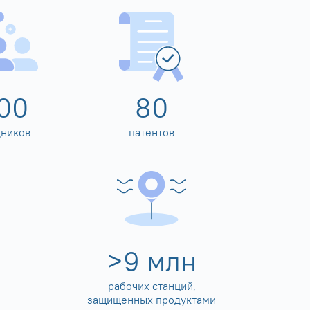
00
80
дников
патентов
>
10
млн
рабочих станций,
защищенных продуктами