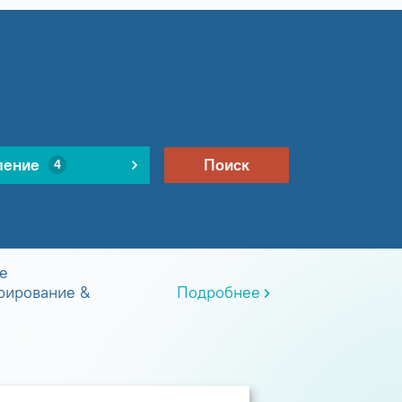
ление
Поиск
4
е
рирование &
Подробнее