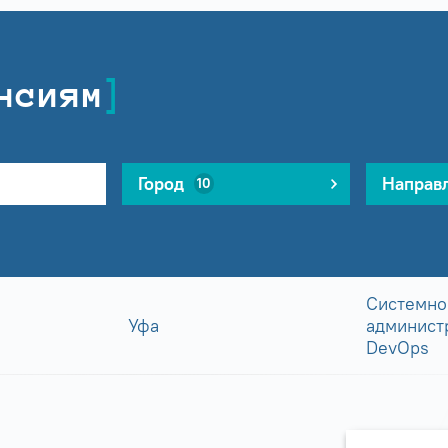
нсиям
Город
Направ
10
Системно
Уфа
админист
DevOps