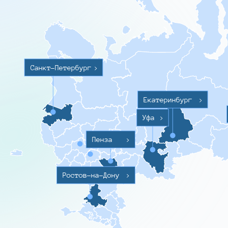
Санкт-Петербург
>
Екатеринбург
>
Уфа
>
Пенза
>
Ростов-на-Дону
>