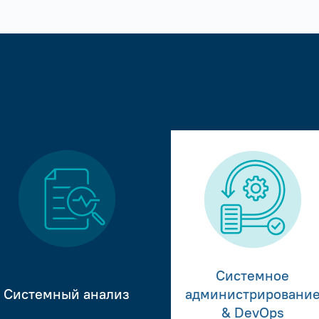
Системное
Системный анализ
администрировани
& DevOps