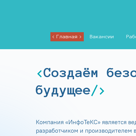
Главная
Вакансии
Раб
Создаём без
будущее
Компания «ИнфоТеКС» является в
разработчиком и производителем в