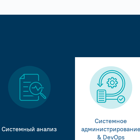
Системное
Системный анализ
администрировани
& DevOps