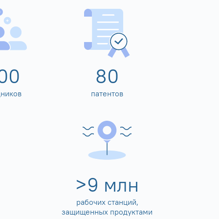
00
80
дников
патентов
>
10
млн
рабочих станций,
защищенных продуктами