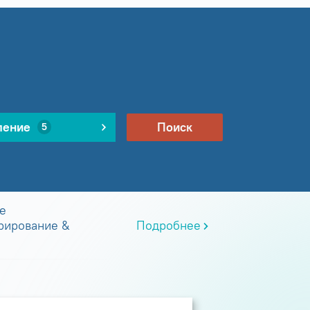
ление
Поиск
5
е
рирование &
Подробнее