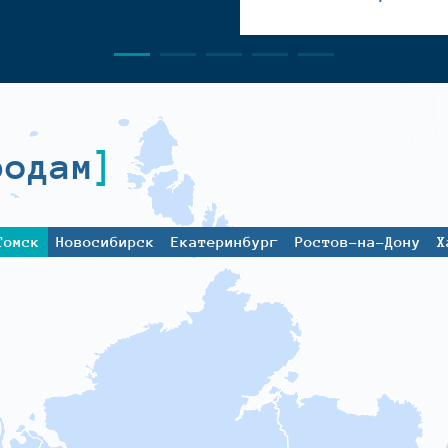
родам
Томск
Новосибирск
Екатеринбург
Ростов-на-Дону
Х