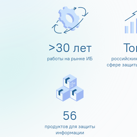
>
30
лет
Т
работы на рынке ИБ
российских
сфере защит
60
продуктов для защиты
информации