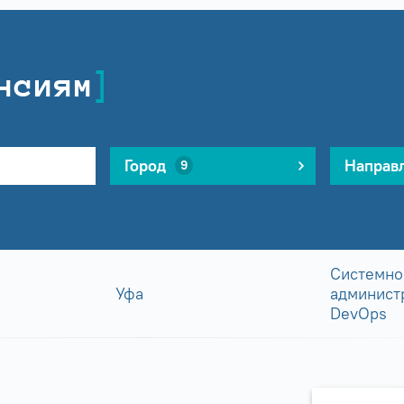
нсиям
Город
Направ
9
Системно
Уфа
админист
DevOps