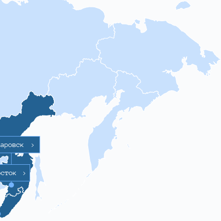
баровск
>
осток
>