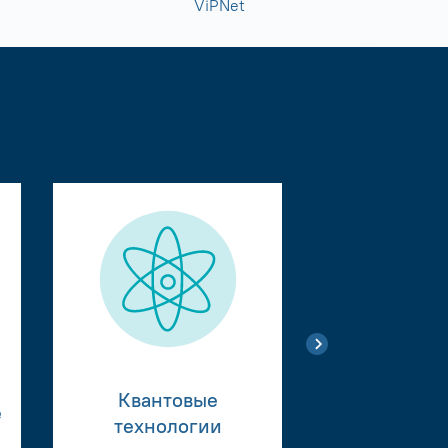
ViPNet
Квантовые
е
Тестиро
технологии