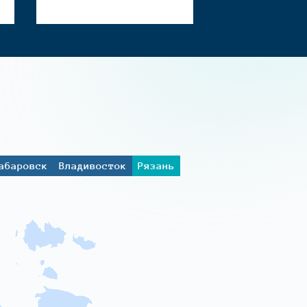
абаровск
Владивосток
Рязань