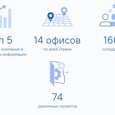
оп
5
14
офисов
16
 компаний в
по всей стране
сотру
ы информации
80
различных проектов