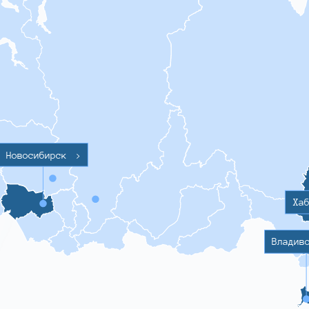
Новосибирск
>
Ха
Владив