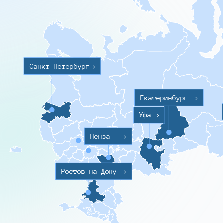
Санкт-Петербург
>
Екатеринбург
>
Уфа
>
Пенза
>
Ростов-на-Дону
>