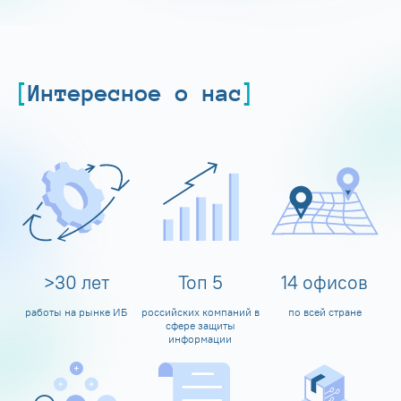
Интересное о нас
>
30
лет
Топ
5
14
офисов
работы на рынке ИБ
российских компаний в
по всей стране
сфере защиты
информации