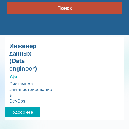
Поиск
Инженер
данных
(Data
engineer)
Уфа
Системное
администрирование
&
DevOps
Подробнее