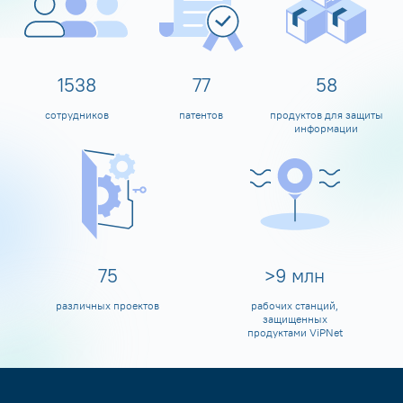
1600
80
60
сотрудников
патентов
продуктов для защиты
информации
80
>
10
млн
различных проектов
рабочих станций,
защищенных
продуктами ViPNet