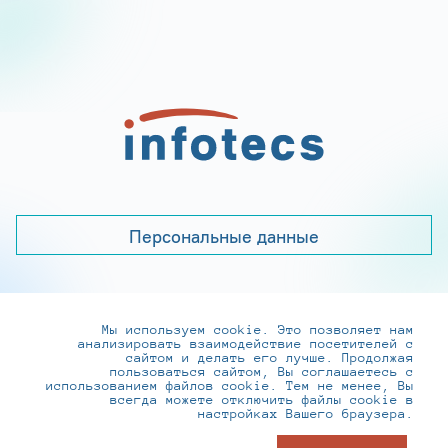
Персональные данные
Мы используем cookie. Это позволяет нам
+7 (495) 737-6192, 8-800-250-0-260
анализировать взаимодействие посетителей с
practice@infotecs.ru
,
hr@infotecs.ru
сайтом и делать его лучше. Продолжая
пользоваться сайтом, Вы соглашаетесь с
127273, г. Москва, Отрадная ул., 2Б строение 1
использованием файлов cookie. Тем не менее, Вы
всегда можете отключить файлы cookie в
настройках Вашего браузера.
© ИнфоТеКС 2020-2026