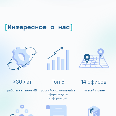
Интересное о нас
>
30
лет
Топ
5
14
офисов
работы на рынке ИБ
российских компаний в
по всей стране
сфере защиты
информации