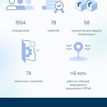
1600
80
60
сотрудников
патентов
продуктов для защиты
информации
80
>
10
млн
различных проектов
рабочих станций,
защищенных
продуктами ViPNet