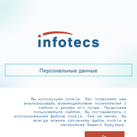
Персональные данные
Мы используем cookie. Это позволяет нам
+7 (495) 737-6192, 8-800-250-0-260
анализировать взаимодействие посетителей с
practice@infotecs.ru
,
hr@infotecs.ru
сайтом и делать его лучше. Продолжая
пользоваться сайтом, Вы соглашаетесь с
127273, г. Москва, Отрадная ул., 2Б строение 1
использованием файлов cookie. Тем не менее, Вы
всегда можете отключить файлы cookie в
настройках Вашего браузера.
© ИнфоТеКС 2020-2026
Ок