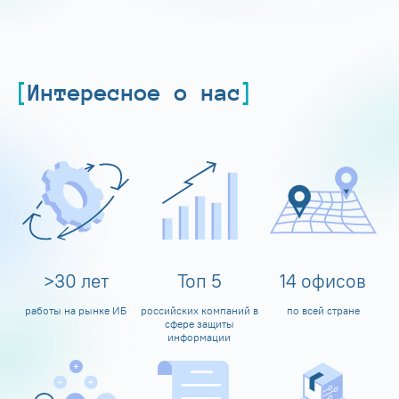
Интересное о нас
>
30
лет
Топ
5
14
офисов
работы на рынке ИБ
российских компаний в
по всей стране
сфере защиты
информации