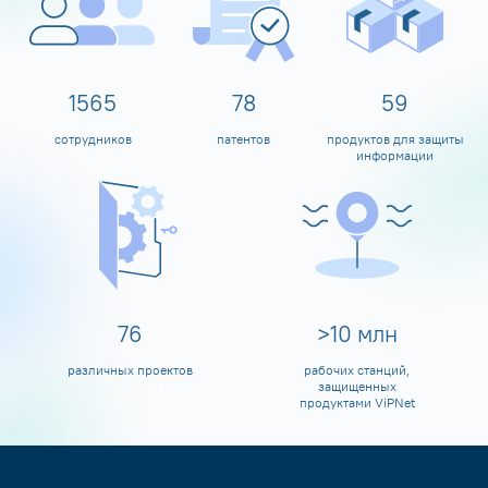
1600
80
60
сотрудников
патентов
продуктов для защиты
информации
80
>
10
млн
различных проектов
рабочих станций,
защищенных
продуктами ViPNet