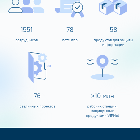
1600
80
60
сотрудников
патентов
продуктов для защиты
информации
80
>
10
млн
различных проектов
рабочих станций,
защищенных
продуктами ViPNet