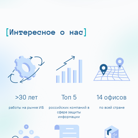
Интересное о нас
>
30
лет
Топ
5
14
офисов
работы на рынке ИБ
российских компаний в
по всей стране
сфере защиты
информации