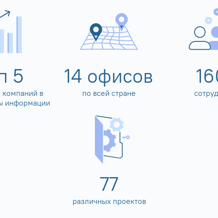
оп
5
14
офисов
16
 компаний в
по всей стране
сотру
ы информации
80
различных проектов