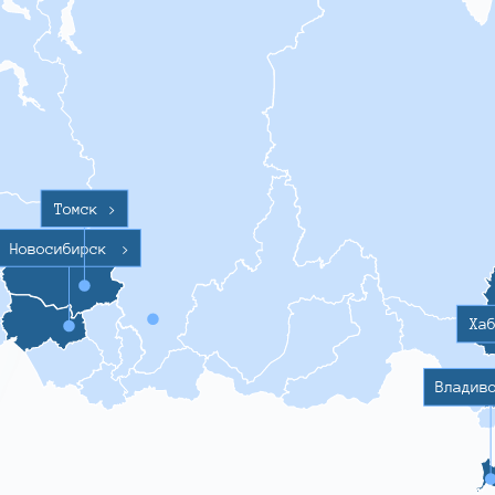
Томск
>
Новосибирск
>
Ха
Владив