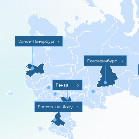
Санкт-Петербург
>
Екатеринбург
>
Пенза
>
Ростов-на-Дону
>