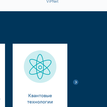
ViPNet
Квантовые
е
Тестиро
технологии