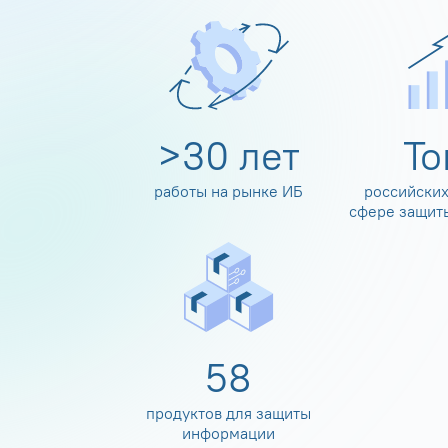
>
30
лет
Т
работы на рынке ИБ
российских
сфере защит
60
продуктов для защиты
информации