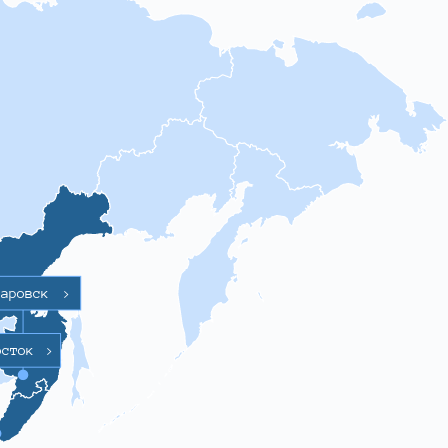
баровск
>
осток
>