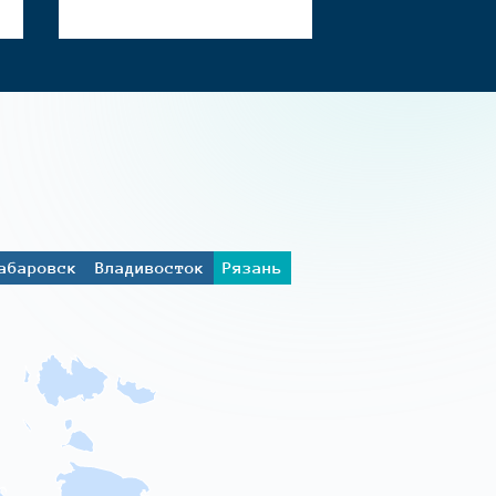
абаровск
Владивосток
Рязань