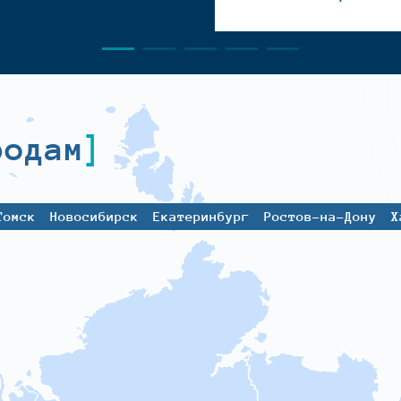
родам
Томск
Новосибирск
Екатеринбург
Ростов-на-Дону
Х