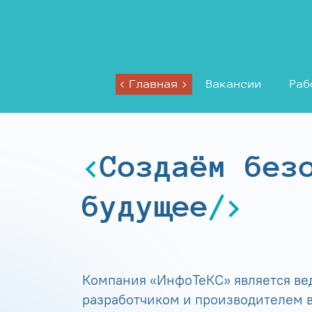
Главная
Вакансии
Раб
Создаём без
будущее
Компания «ИнфоТеКС» является в
разработчиком и производителем в