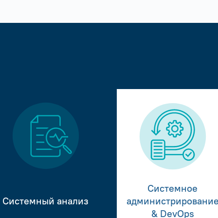
Системное
Системный анализ
администрировани
& DevOps