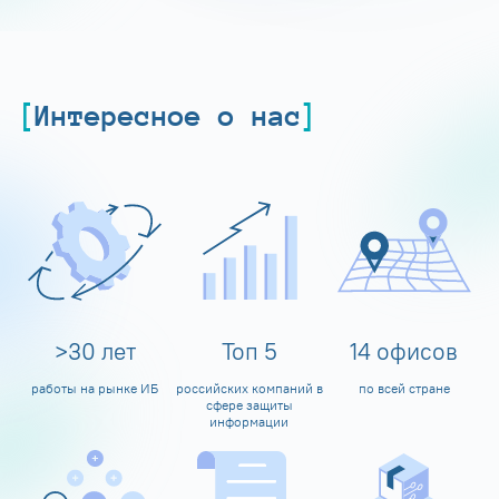
Интересное о нас
>
30
лет
Топ
5
14
офисов
работы на рынке ИБ
российских компаний в
по всей стране
сфере защиты
информации