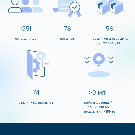
1600
80
60
сотрудников
патентов
продуктов для защиты
информации
80
>
10
млн
различных проектов
рабочих станций,
защищенных
продуктами ViPNet