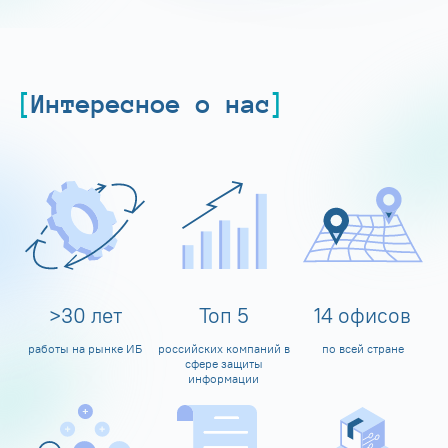
Интересное о нас
>
30
лет
Топ
5
14
офисов
работы на рынке ИБ
российских компаний в
по всей стране
сфере защиты
информации