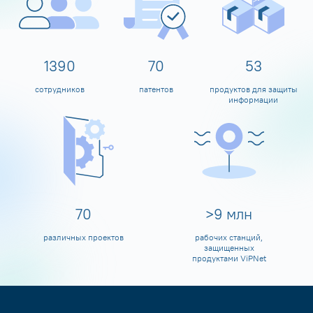
1594
80
60
сотрудников
патентов
продуктов для защиты
информации
80
>
10
млн
различных проектов
рабочих станций,
защищенных
продуктами ViPNet