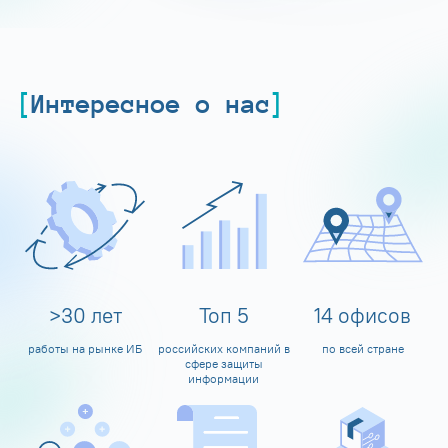
Интересное о нас
>
30
лет
Топ
5
14
офисов
работы на рынке ИБ
российских компаний в
по всей стране
сфере защиты
информации