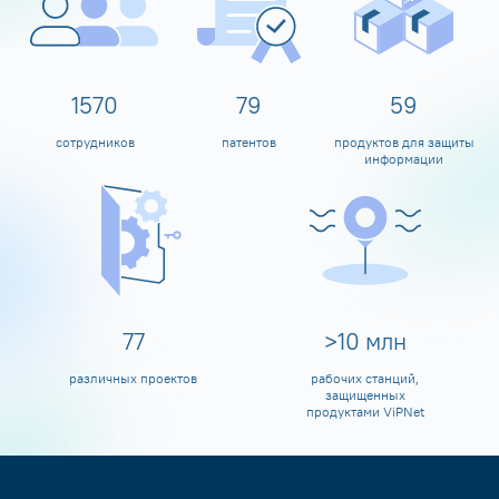
1600
80
60
сотрудников
патентов
продуктов для защиты
информации
80
>
10
млн
различных проектов
рабочих станций,
защищенных
продуктами ViPNet