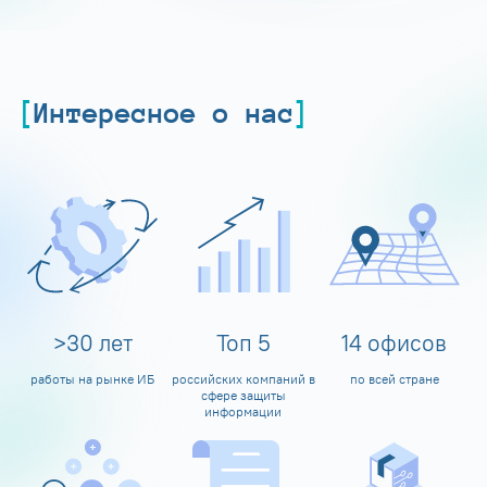
Интересное о нас
>
30
лет
Топ
5
14
офисов
работы на рынке ИБ
российских компаний в
по всей стране
сфере защиты
информации