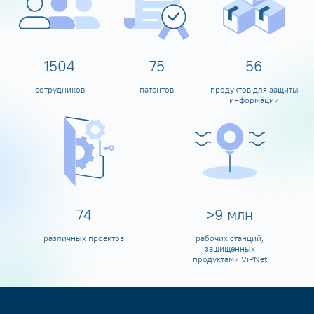
1600
80
60
сотрудников
патентов
продуктов для защиты
информации
80
>
10
млн
различных проектов
рабочих станций,
защищенных
продуктами ViPNet