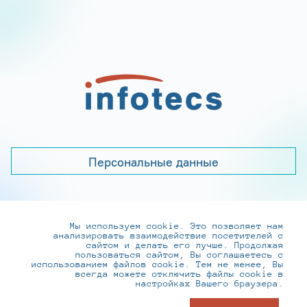
Персональные данные
Мы используем cookie. Это позволяет нам
+7 (495) 737-6192, 8-800-250-0-260
анализировать взаимодействие посетителей с
practice@infotecs.ru
,
hr@infotecs.ru
сайтом и делать его лучше. Продолжая
пользоваться сайтом, Вы соглашаетесь с
127273, г. Москва, Отрадная ул., 2Б строение 1
использованием файлов cookie. Тем не менее, Вы
всегда можете отключить файлы cookie в
настройках Вашего браузера.
© ИнфоТеКС 2020-2026