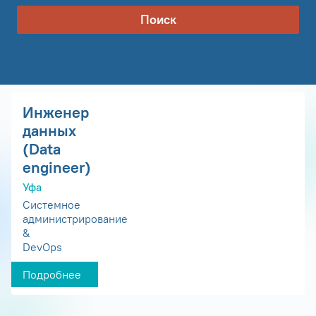
Поиск
Инженер
данных
(Data
engineer)
Уфа
Системное
администрирование
&
DevOps
Подробнее