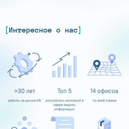
Интересное о нас
>
30
лет
Топ
5
14
офисов
работы на рынке ИБ
российских компаний в
по всей стране
сфере защиты
информации