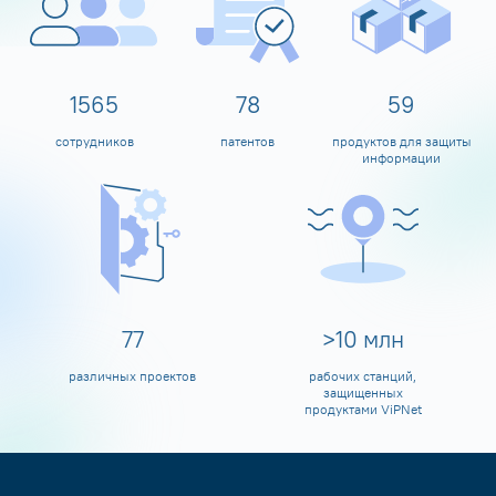
1600
80
60
сотрудников
патентов
продуктов для защиты
информации
80
>
10
млн
различных проектов
рабочих станций,
защищенных
продуктами ViPNet