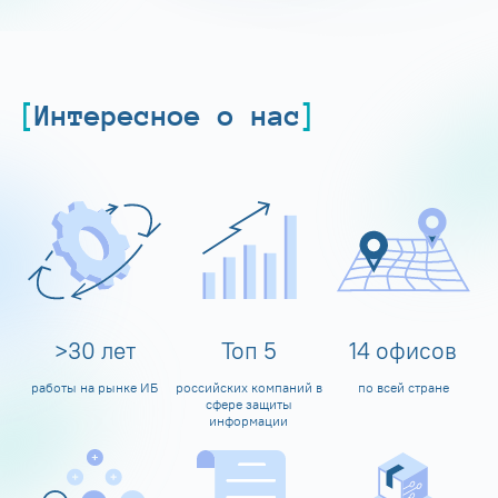
Интересное о нас
>
30
лет
Топ
5
14
офисов
работы на рынке ИБ
российских компаний в
по всей стране
сфере защиты
информации