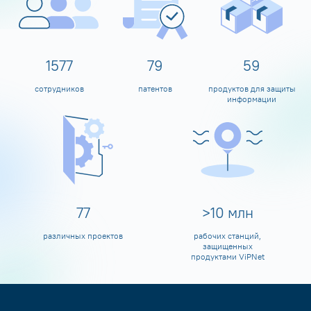
1600
80
60
сотрудников
патентов
продуктов для защиты
информации
80
>
10
млн
различных проектов
рабочих станций,
защищенных
продуктами ViPNet