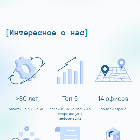
Интересное о нас
>
30
лет
Топ
5
14
офисов
работы на рынке ИБ
российских компаний в
по всей стране
сфере защиты
информации