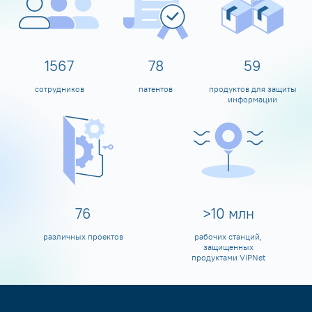
1600
80
60
сотрудников
патентов
продуктов для защиты
информации
80
>
10
млн
различных проектов
рабочих станций,
защищенных
продуктами ViPNet