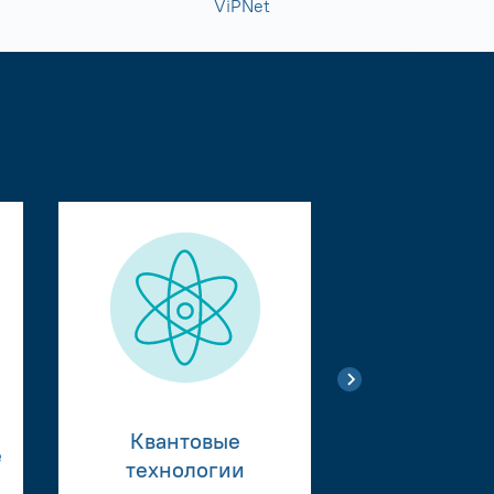
ViPNet
Квантовые
е
Тестиро
технологии