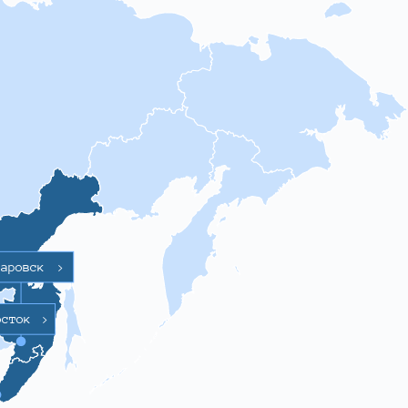
баровск
>
осток
>