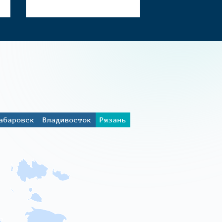
абаровск
Владивосток
Рязань