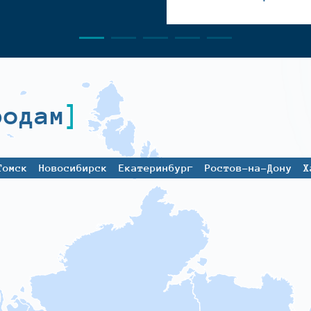
родам
Томск
Новосибирск
Екатеринбург
Ростов-на-Дону
Х