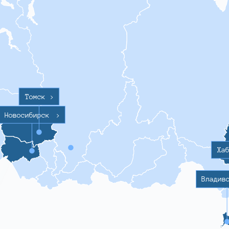
Томск
>
Новосибирск
>
Ха
Владив