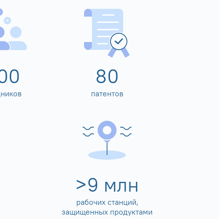
00
80
дников
патентов
>
10
млн
рабочих станций,
защищенных продуктами