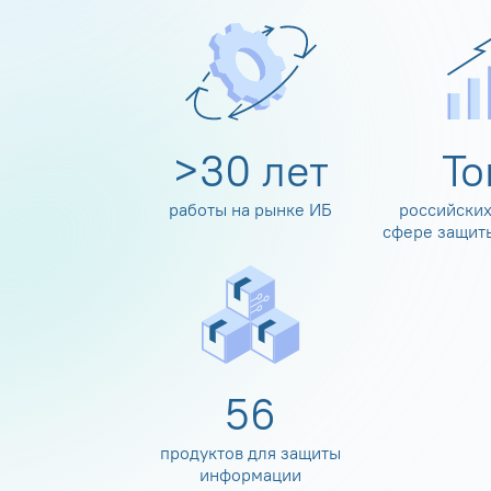
>
30
лет
Т
работы на рынке ИБ
российских
сфере защит
60
продуктов для защиты
информации