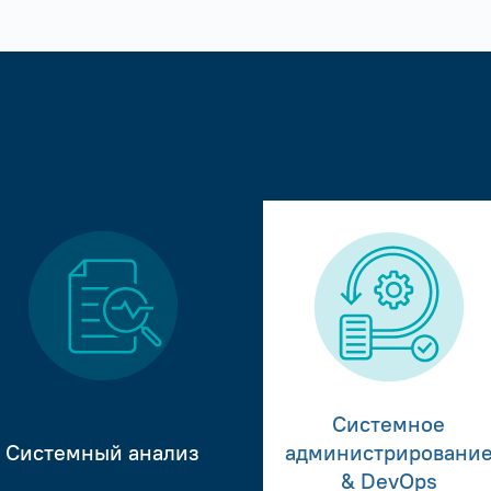
Системное
Системный анализ
администрировани
& DevOps