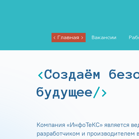
Главная
Вакансии
Раб
Создаём без
будущее
Компания «ИнфоТеКС» является в
разработчиком и производителем в