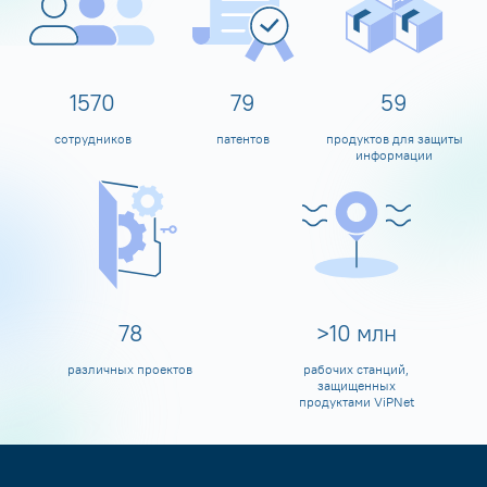
1600
80
60
сотрудников
патентов
продуктов для защиты
информации
80
>
10
млн
различных проектов
рабочих станций,
защищенных
продуктами ViPNet