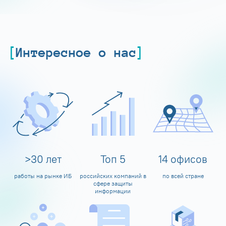
Интересное о нас
>
30
лет
Топ
5
14
офисов
работы на рынке ИБ
российских компаний в
по всей стране
сфере защиты
информации