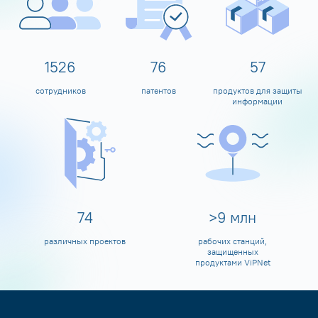
1600
80
60
сотрудников
патентов
продуктов для защиты
информации
80
>
10
млн
различных проектов
рабочих станций,
защищенных
продуктами ViPNet