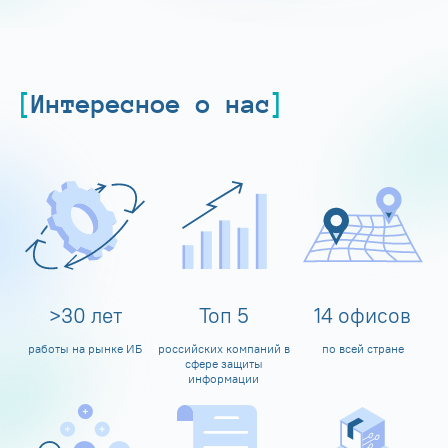
Интересное о нас
>
30
лет
Топ
5
14
офисов
работы на рынке ИБ
российских компаний в
по всей стране
сфере защиты
информации