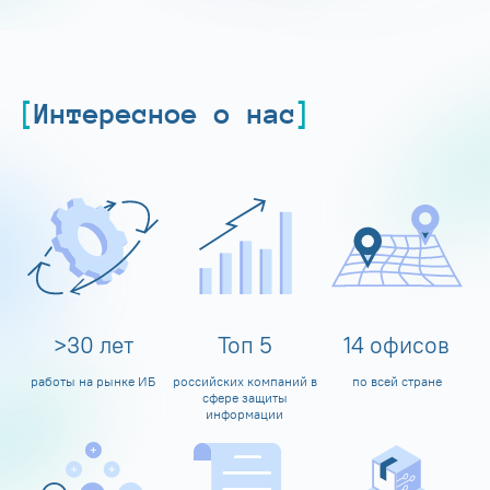
Интересное о нас
>
30
лет
Топ
5
14
офисов
работы на рынке ИБ
российских компаний в
по всей стране
сфере защиты
информации