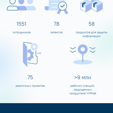
1600
80
60
сотрудников
патентов
продуктов для защиты
информации
80
>
10
млн
различных проектов
рабочих станций,
защищенных
продуктами ViPNet