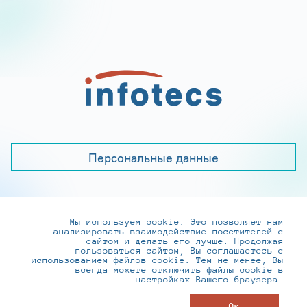
Персональные данные
Мы используем cookie. Это позволяет нам
+7 (495) 737-6192, 8-800-250-0-260
анализировать взаимодействие посетителей с
practice@infotecs.ru
,
hr@infotecs.ru
сайтом и делать его лучше. Продолжая
пользоваться сайтом, Вы соглашаетесь с
127273, г. Москва, Отрадная ул., 2Б строение 1
использованием файлов cookie. Тем не менее, Вы
всегда можете отключить файлы cookie в
настройках Вашего браузера.
© ИнфоТеКС 2020-2026
Ок