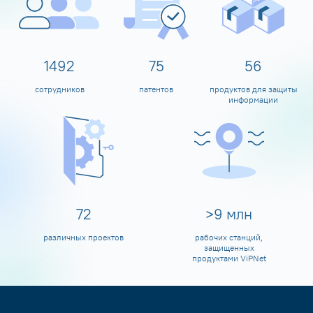
1599
80
60
сотрудников
патентов
продуктов для защиты
информации
80
>
10
млн
различных проектов
рабочих станций,
защищенных
продуктами ViPNet