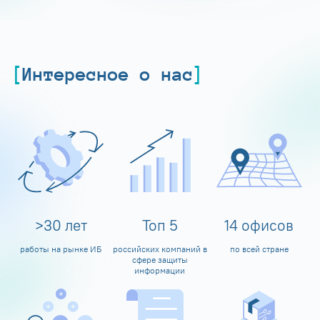
Интересное о нас
>
30
лет
Топ
5
14
офисов
работы на рынке ИБ
российских компаний в
по всей стране
сфере защиты
информации